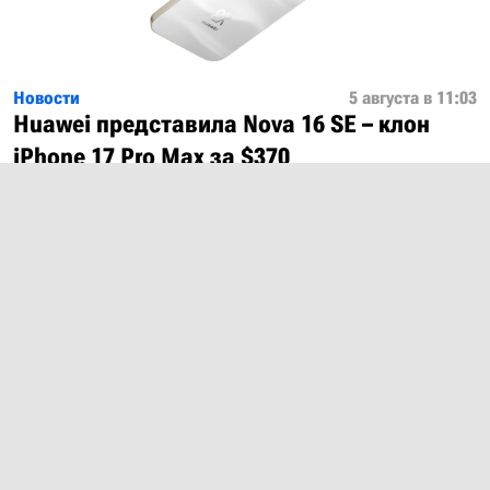
Новости
5 августа в 11:03
Huawei представила Nova 16 SE – клон
iPhone 17 Pro Max за $370
Показать ещё
О проекте
Лицензия
Обратная связь
© 2012 – 2026 MobiDevices.com
Использование материалов без ссылки запрещено. Почта:
md@mobidevices.com