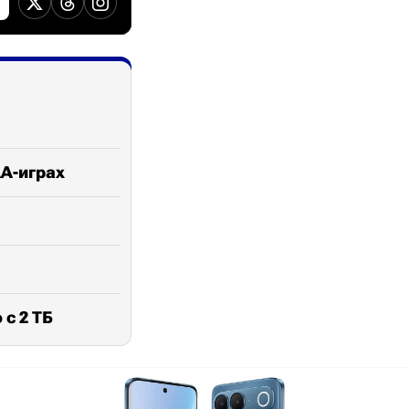
АА-играх
 с 2 ТБ