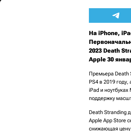
На iPhone, iP
Первоначальн
2023 Death St
Apple 30 янва
Премьера Death S
PS4 в 2019 году,
iPad и ноутбуках 
поддержку масшта
Death Stranding 
Apple App Store 
снижающая цену D