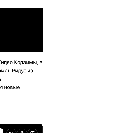
 Хидео Кодзимы, в
рман Ридус из
в
бя новые