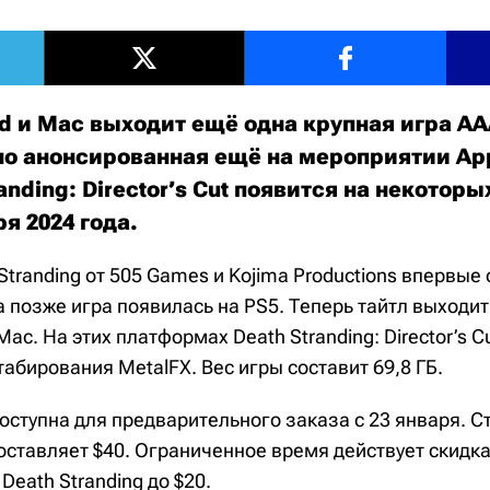
ad и Mac выходит ещё одна крупная игра А
о анонсированная ещё на мероприятии A
randing: Director’s Cut появится на некотор
ря 2024 года.
tranding от 505 Games и Kojima Productions впервые 
 а позже игра появилась на PS5. Теперь тайтл выходит 
Mac. На этих платформах Death Stranding: Director’s C
бирования MetalFX. Вес игры составит 69,8 ГБ.
доступна для предварительного заказа с 23 января. С
составляет $40. Ограниченное время действует скидка
eath Stranding до $20.