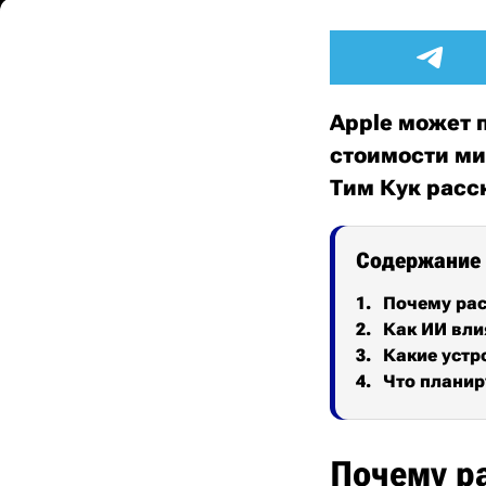
Apple может п
стоимости ми
Тим Кук расск
Содержание
Почему рас
Как ИИ вли
Какие устр
Что планир
Почему р