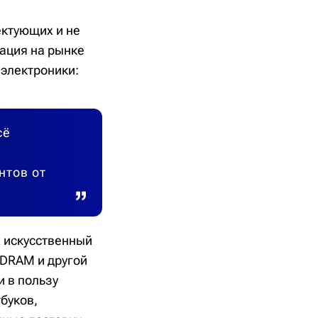
ектующих и не
ация на рынке
электроники:
сё
нтов от
х искусственный
 DRAM и другой
 в пользу
буков,