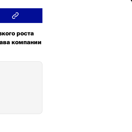
зкого роста
лава компании