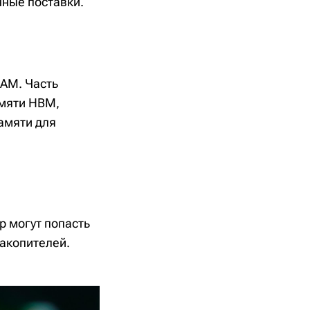
нные поставки.
RAM. Часть
амяти HBM,
памяти для
р могут попасть
накопителей.