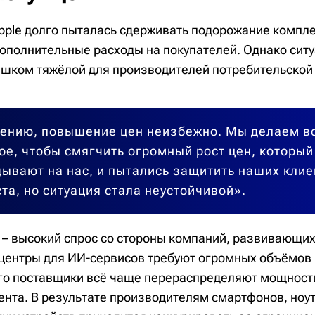
Apple долго пыталась сдерживать подорожание компл
ополнительные расходы на покупателей. Однако ситу
ишком тяжёлой для производителей потребительской 
лению, повышение цен неизбежно. Мы делаем в
е, чтобы смягчить огромный рост цен, который
ывают на нас, и пытались защитить наших клие
ста, но ситуация стала неустойчивой».
 – высокий спрос со стороны компаний, развивающи
-центры для ИИ-сервисов требуют огромных объёмов
его поставщики всё чаще перераспределяют мощности
ента. В результате производителям смартфонов, ноут