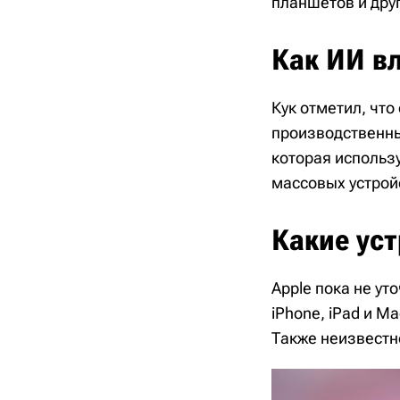
планшетов и дру
Как ИИ в
Кук отметил, чт
производственны
которая использу
массовых устрой
Какие ус
Apple пока не ут
iPhone, iPad и M
Также неизвестн