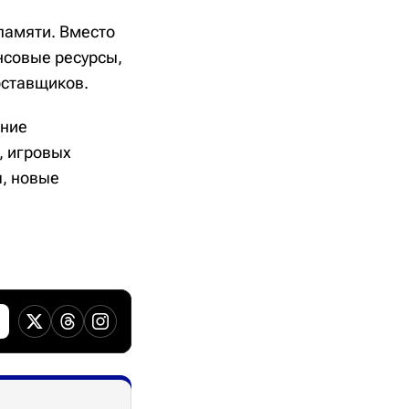
 памяти. Вместо
нсовые ресурсы,
оставщиков.
ание
, игровых
я, новые