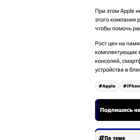
При этом Apple н
этого компания 
чтобы помочь ра
Рост цен на пам
комплектующих вл
консолей, смартф
устройства в бл
Apple
iPho
Подпишись на
По теме