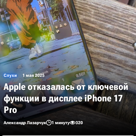
Слухи
1 мая 2025
Apple отказалась от ключевой
функции в дисплее iPhone 17
Pro
Александр Лазарчук
1 минуту
320