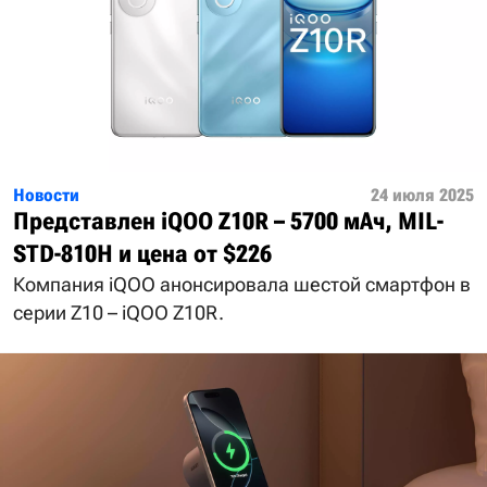
Новости
24 июля 2025
Представлен iQOO Z10R – 5700 мАч, MIL-
STD-810H и цена от $226
Компания iQOO анонсировала шестой смартфон в
серии Z10 – iQOO Z10R.