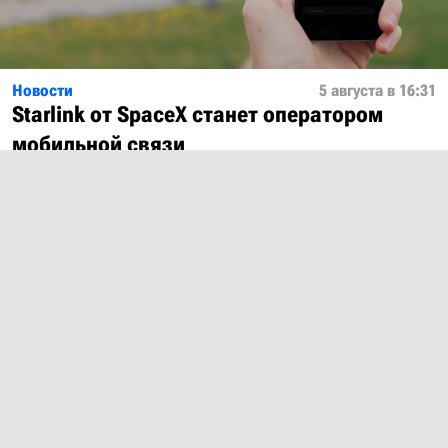
Новости
5 августа в 16:31
Starlink от SpaceX станет оператором
мобильной связи
Показать ещё
О проекте
Лицензия
Обратная связь
© 2012 – 2026 MobiDevices.com
Использование материалов без ссылки запрещено. Почта:
md@mobidevices.com