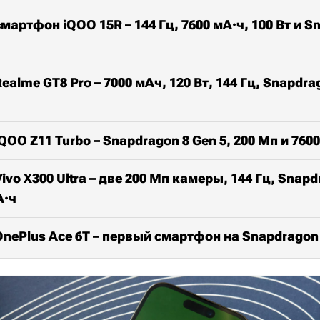
мартфон iQOO 15R – 144 Гц, 7600 мА·ч, 100 Вт и S
alme GT8 Pro – 7000 мАч, 120 Вт, 144 Гц, Snapdrag
OO Z11 Turbo – Snapdragon 8 Gen 5, 200 Мп и 760
vo X300 Ultra – две 200 Мп камеры, 144 Гц, Snapdr
А·ч
nePlus Ace 6T – первый смартфон на Snapdragon 