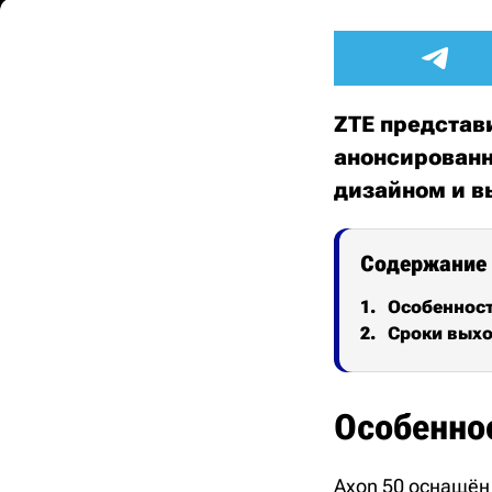
ZTE представ
анонсированн
дизайном и в
Содержание
Особеннос
Сроки выхо
Особенно
Axon 50 оснащё