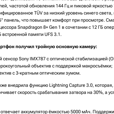
ей, частотой обновления 144 Гц и пиковой яркостью 
тифицированное TÜV за низкий уровень синего света,
,5° панель, что повышает комфорт при просмотре. См
цессора Snapdragon 8+ Gen 1 в сочетании с 12 ГБ оп
 встроенной памяти UFS 3.1.
артфон получил тройную основную камеру:
 сенсор Sony IMX787 с оптической стабилизацией (OI
рокоугольный объектив с поддержкой макросъёмки;
ектив с 3-кратным оптическим зумом.
же внедрила функцию Lightning Capture 3.0, которая,
ичивает скорость срабатывания затвора на 30%, а у
 отвечает аккумулятор ёмкостью 5000 мАч. Поддерж