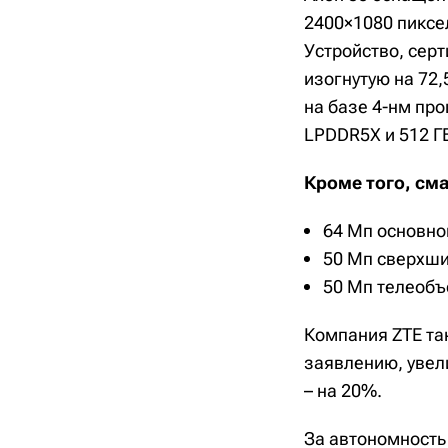
2400×1080 пиксел
Устройство, сер
изогнутую на 72
на базе 4-нм про
LPDDR5X и 512 ГБ
Кроме того, см
64 Мп основной
50 Мп сверхши
50 Мп телеобъ
Компания ZTE так
заявлению, увел
– на 20%.
За автономность