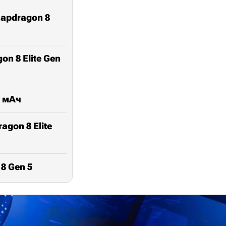
napdragon 8
on 8 Elite Gen
0 мАч
agon 8 Elite
8 Gen 5