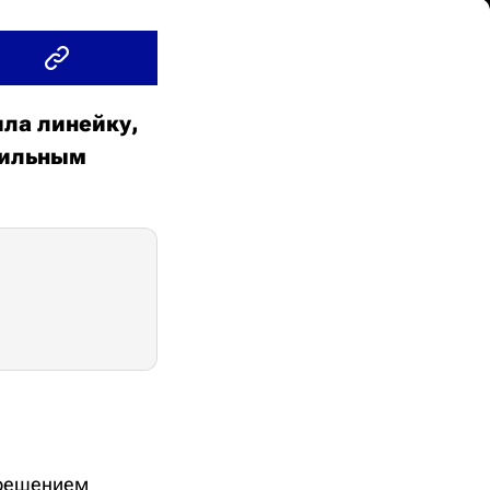
ила линейку,
тильным
зрешением