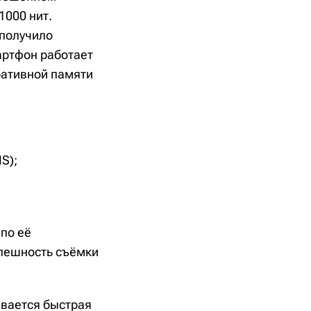
1000 нит.
 получило
артфон работает
еративной памяти
S);
 по её
спешность съёмки
ивается быстрая