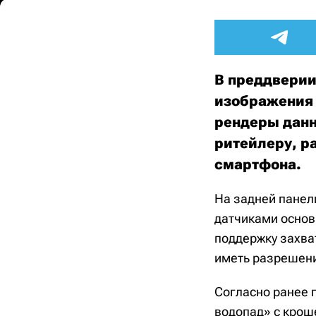
В преддверии 
изображения 
рендеры данн
ритейлеру, р
смартфона.
На задней панели
датчиками основ
поддержку захва
иметь разрешени
Согласно ранее 
водопад» с крош