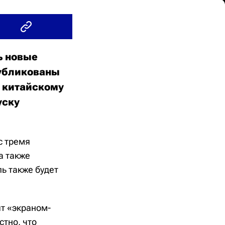
ь новые
публикованы
я китайскому
уску
с тремя
а также
ь также будет
ят «экраном-
стно, что