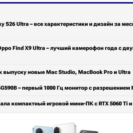
y S26 Ultra – все характеристики и дизайн за мес
ppo Find X9 Ultra – лучший камерофон года с дв
к выпуску новые Mac Studio, MacBook Pro и Ultra
25G590B – первый 1000 Гц монитор с разрешением F
ала компактный игровой мини-ПК с RTX 5060 Ti и C