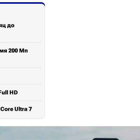
яц до
умя 200 Мп
ull HD
ore Ultra 7