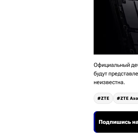
Официальный дебю
будут представле
неизвестна.
ZTE
ZTE Axo
Подпишись на