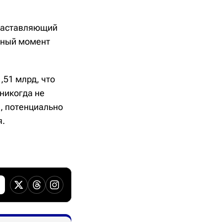
 заставляющий
нный момент
,51 млрд, что
 никогда не
, потенциально
я.