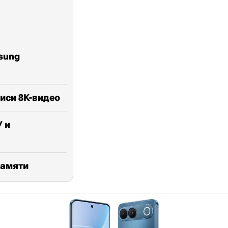
sung
иси 8K-видео
У и
памяти