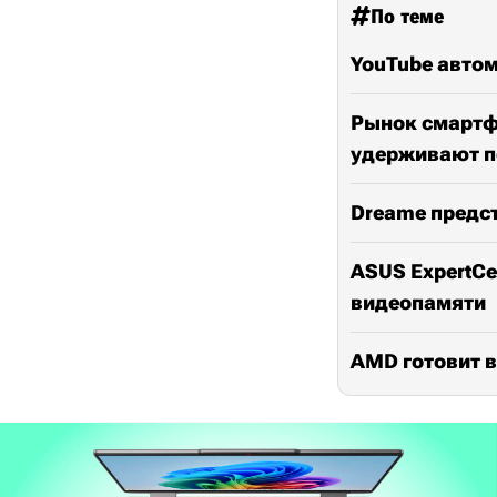
По теме
YouTube автом
Рынок смартфо
удерживают п
Dreame предс
ASUS ExpertCen
видеопамяти
AMD готовит в