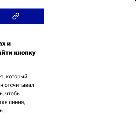
ах и
айти кнопку
т, который
он отсчитывал
ь, чтобы
тая линия,
ы.