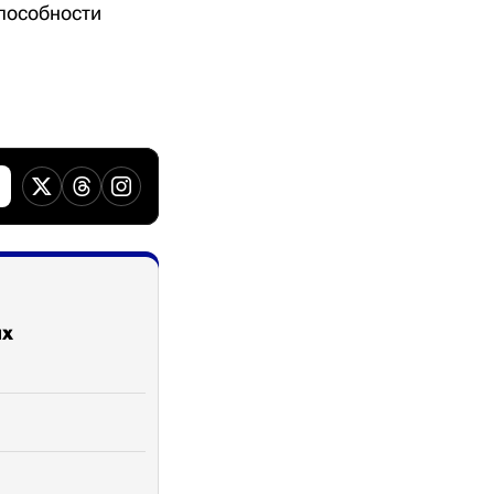
пособности
ых