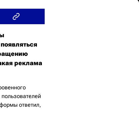
мы
 появляться
вращению
такая реклама
кровенного
х пользователей
тформы ответил,