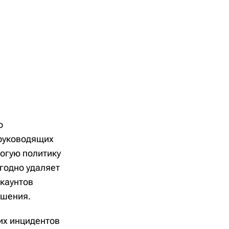
о
 руководящих
рогую политику
годно удаляет
каунтов
чшения.
их инцидентов