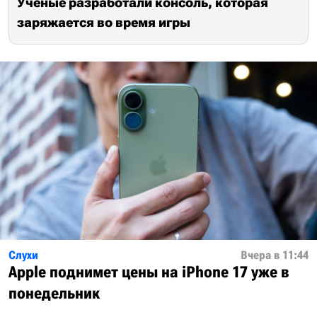
Ученые разработали консоль, которая
заряжается во время игры
Слухи
Вчера в 11:44
Apple поднимет цены на iPhone 17 уже в
понедельник