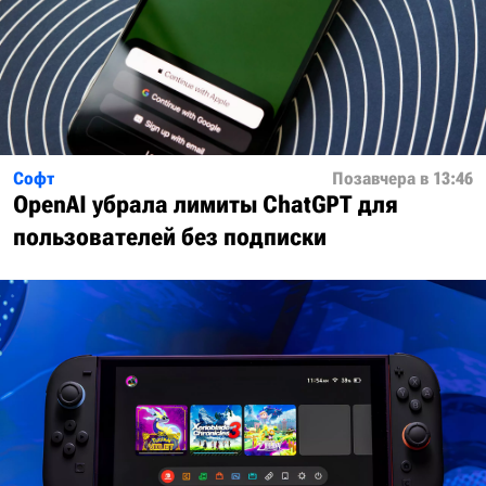
Софт
Позавчера в 13:46
OpenAI убрала лимиты ChatGPT для
пользователей без подписки