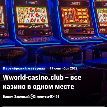
Партнёрский материал
17 сентября 2022
Wworld-casino.club – все
казино в одном месте
Вадим Зарецкий
3 минуты
493