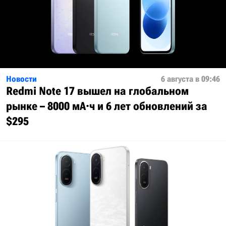
Новости
6 августа в 09:46
Redmi Note 17 вышел на глобальном
рынке – 8000 мА·ч и 6 лет обновлений за
$295