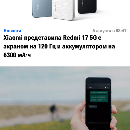
Новости
6 августа в 08:47
Xiaomi представила Redmi 17 5G с
экраном на 120 Гц и аккумулятором на
6300 мА·ч