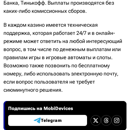
Банка, Тинькофф. Выплаты производятся без
каких-либо комиссионных сборов.
В каждом казино имеется техническая
поддержка, которая работает 24/7 и в онлайн-
режиме может ответить на любой интересующий
вопрос, в том числе по денежным выплатам или
правилам игры в игровые автоматы и слоты.
Возможно также позвонить по бесплатному
номеру, либо использовать электронную почту,
если вопрос пользователя не требует
сиюминутного решения.
Подпишись на MobiDevices
Telegram