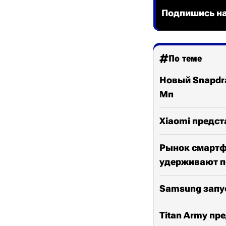
Подпишись на
По теме
Новый Snapdra
Мп
Xiaomi предст
Рынок смартфо
удерживают п
Samsung запус
Titan Army пр