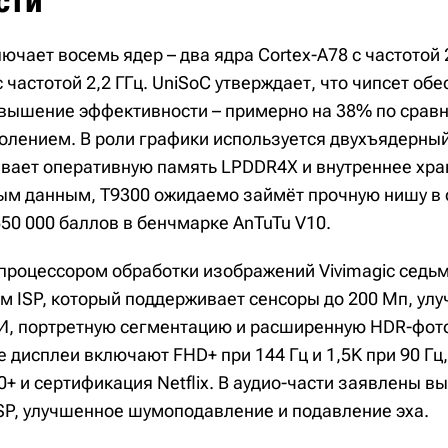
сти
ючает восемь ядер – два ядра Cortex-A78 с частотой 
с частотой 2,2 ГГц. UniSoC утверждает, что чипсет об
вышение эффективности – примерно на 38% по срав
лением. В роли графики используется двухъядерный
вает оперативную память LPDDR4X и внутреннее хра
м данным, T9300 ожидаемо займёт прочную нишу в 
50 000 баллов в бенчмарке AnTuTu V10.
процессором обработки изображений Vivimagic седьм
 ISP, который поддерживает сенсоры до 200 Мп, ул
И, портретную сегментацию и расширенную HDR-фот
дисплеи включают FHD+ при 144 Гц и 1,5K при 90 Гц
 и сертификация Netflix. В аудио-части заявлены вы
P, улучшенное шумоподавление и подавление эха.