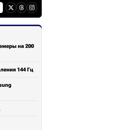
амеры на 200
ления 144 Гц
sung
ц