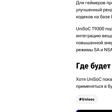
Для геймеров пр
улучшенный ренд
кодеков на базе
UniSoC T9300 под
интеграцию веща
повышенной эне
режимы SA и NSA,
Где будет
Хотя UniSoC пока
применяться в б
Unisoc