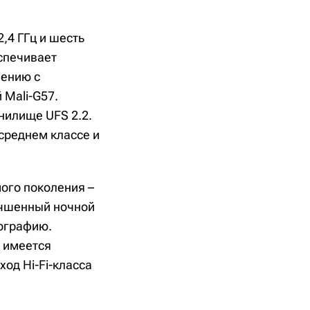
2,4 ГГц и шесть
еспечивает
нению с
 Mali-G57.
нилище UFS 2.2.
среднем классе и
ого поколения –
учшенный ночной
ографию.
, имеется
ход Hi-Fi-класса