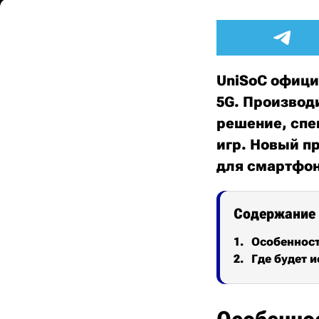
UniSoC офици
5G. Производ
решение, спе
игр. Новый п
для смартфон
Содержание
Особеннос
Где будет 