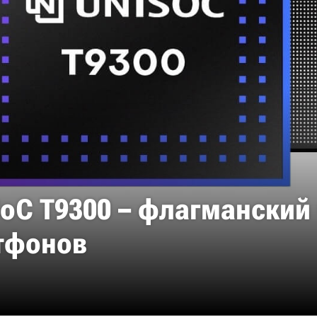
oC T9300 – флагманский
тфонов