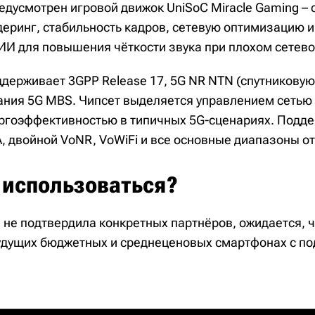
едусмотрен игровой движок UniSoC Miracle Gaming – 
еринг, стабильность кадров, сетевую оптимизацию и
 ИИ для повышения чёткости звука при плохом сетев
держивает 3GPP Release 17, 5G NR NTN (спутниковую
ния 5G MBS. Чипсет выделяется управлением сетью 
ргоэффективностью в типичных 5G-сценариях. Подд
 двойной VoNR, VoWiFi и все основные диапазоны от
 использоваться?
 не подтвердила конкретных партнёров, ожидается, ч
удущих бюджетных и среднеценовых смартфонах с по