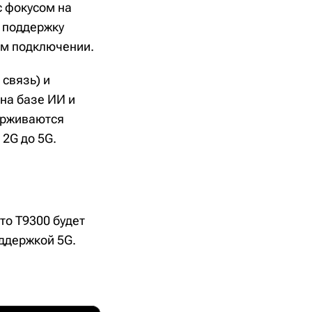
с фокусом на
 поддержку
ом подключении.
 связь) и
на базе ИИ и
ерживаются
 2G до 5G.
то T9300 будет
ддержкой 5G.