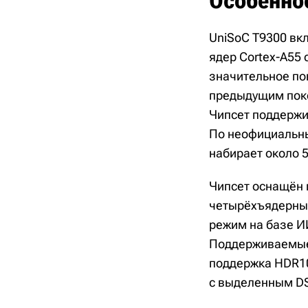
Особенно
UniSoC T9300 вкл
ядер Cortex-A55 
значительное по
предыдущим поко
Чипсет поддержи
По неофициальны
набирает около 5
Чипсет оснащён 
четырёхъядерным
режим на базе И
Поддерживаемые 
поддержка HDR10+
с выделенным DS