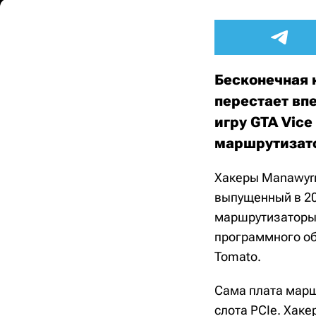
Бесконечная 
перестает вп
игру GTA Vic
маршрутизато
Хакеры Manawyrm
выпущенный в 20
маршрутизаторы 
программного об
Tomato.
Сама плата марш
слота PCIe. Хак