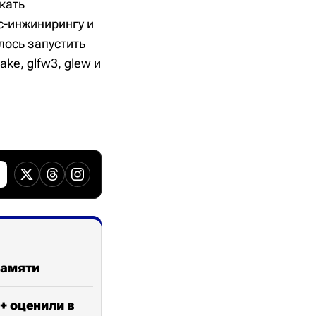
кать
рс-инжинирингу и
лось запустить
e, glfw3, glew и
памяти
+ оценили в