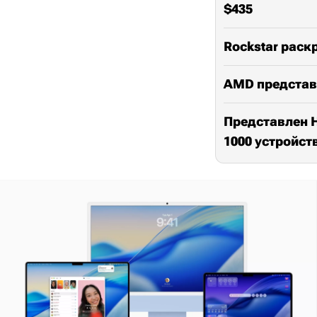
$435
Rockstar раск
AMD представ
Представлен H
1000 устройст