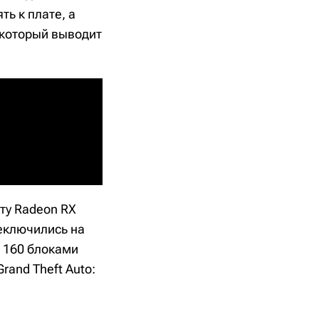
ь к плате, а
 который выводит
ту Radeon RX
реключились на
 160 блоками
rand Theft Auto: