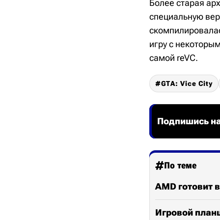
Более старая арх
специальную верс
скомпилировалас
игру с некоторы
самой reVC.
GTA: Vice City
Подпишись на
По теме
AMD готовит в
Игровой планш