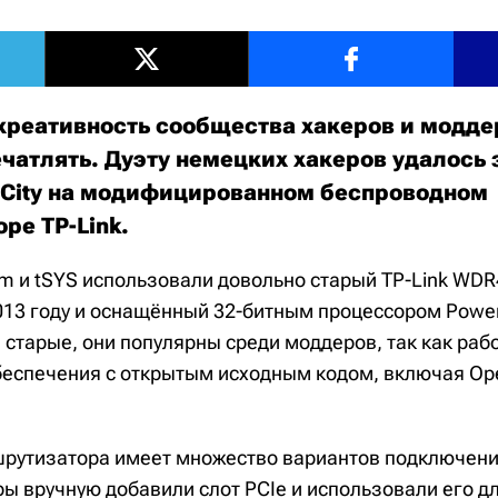
креативность сообщества хакеров и модде
ечатлять. Дуэту немецких хакеров удалось 
e City на модифицированном беспроводном
ре TP-Link.
 и tSYS использовали довольно старый TP-Link WDR
13 году и оснащённый 32-битным процессором Power
старые, они популярны среди моддеров, так как раб
еспечения с открытым исходным кодом, включая Op
рутизатора имеет множество вариантов подключения
еры вручную добавили слот PCIe и использовали его 