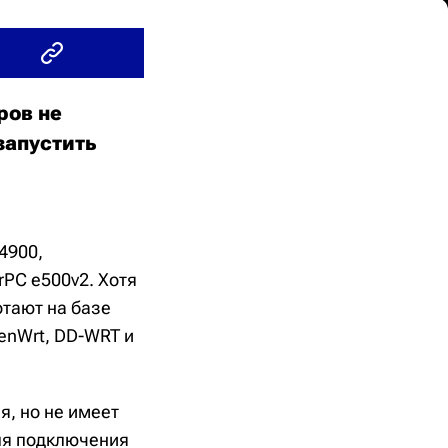
ров не
запустить
4900,
PC e500v2. Хотя
отают на базе
enWrt, DD-WRT и
, но не имеет
для подключения