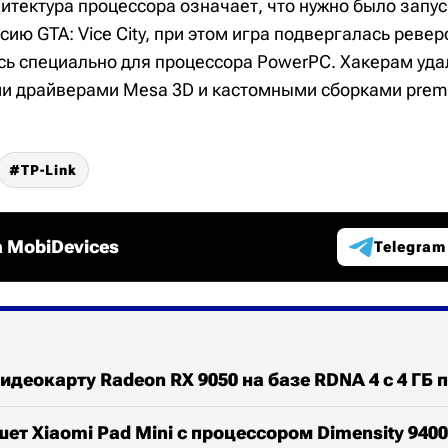
итектура процессора означает, что нужно было запус
ию GTA: Vice City, при этом игра подвергалась реве
ь специально для процессора PowerPC. Хакерам уда
ми драйверами Mesa 3D и кастомными сборками premak
TP-Link
 MobiDevices
Telegram
идеокарту Radeon RX 9050 на базе RDNA 4 с 4 ГБ 
ет Xiaomi Pad Mini с процессором Dimensity 9400