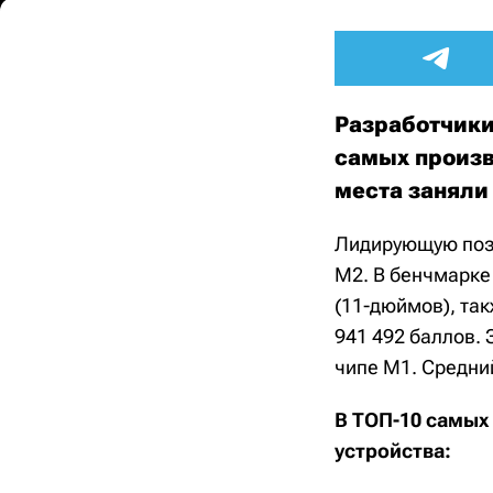
Разработчики
самых произв
места заняли
Лидирующую пози
M2. В бенчмарке 
(11-дюймов), та
941 492 баллов. 
чипе M1. Средний
В ТОП-10 самых
устройства: