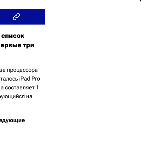
 список
Первые три
зе процессора
талось iPad Pro
а составляет 1
ирующийся на
ледующие