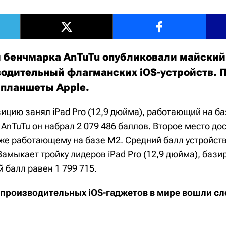
 бенчмарка AnTuTu опубликовали майский
одительный флагманских iOS-устройств. 
 планшеты Apple.
цию занял iPad Pro (12,9 дюйма), работающий на ба
AnTuTu он набрал 2 079 486 баллов. Второе место дос
кже работающему на базе M2. Средний балл устройств
Замыкает тройку лидеров iPad Pro (12,9 дюйма), баз
 балл равен 1 799 715.
 производительных iOS-гаджетов в мире вошли с