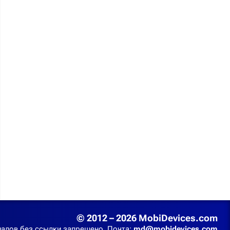
© 2012 – 2026 MobiDevices.com
алов без ссылки запрещено. Почта:
md@mobidevices.com