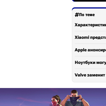
По теме
Характеристик
Xiaomi предст
Apple анонсир
Ноутбуки могу
Valve заменит