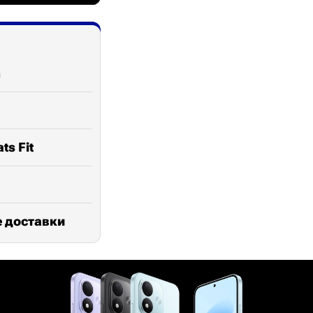
n
s Fit
е доставки