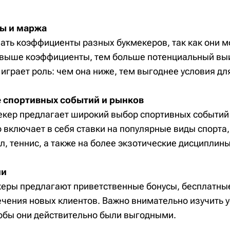
ы и маржа
ать коэффициенты разных букмекеров, так как они м
м выше коэффициенты, тем больше потенциальный в
играет роль: чем она ниже, тем выгоднее условия дл
 спортивных событий и рынков
кер предлагает широкий выбор спортивных событий
о включает в себя ставки на популярные виды спорта,
л, теннис, а также на более экзотические дисциплины
ии
еры предлагают приветственные бонусы, бесплатные
ечения новых клиентов. Важно внимательно изучить у
обы они действительно были выгодными.