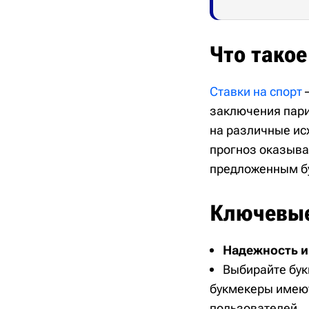
Что такое
Ставки на спорт
–
заключения пари
на различные исх
прогноз оказыва
предложенным б
Ключевые
Надежность и
Выбирайте бук
букмекеры имеют
пользователей.