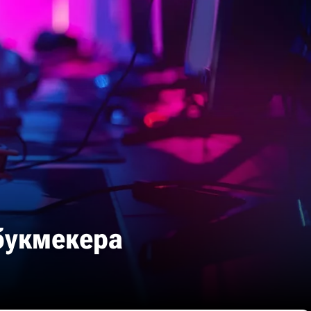
букмекера