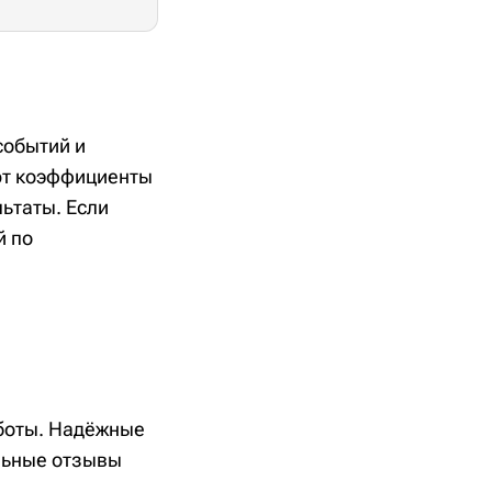
событий и
ют коэффициенты
льтаты. Если
й по
аботы. Надёжные
льные отзывы