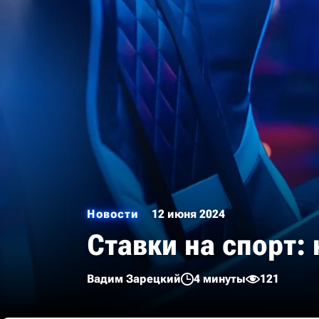
Новости
12 июня 2024
Ставки на спорт:
Вадим Зарецкий
4 минуты
121