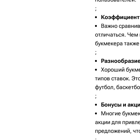
;
Коэффициент
Важно сравнив
отличаться. Че
букмекера также 
;
Разнообразие
Хороший букме
типов ставок. Эт
футбол, баскетбо
;
Бонусы и акц
Многие букмек
акции для привл
предложений, чт
;