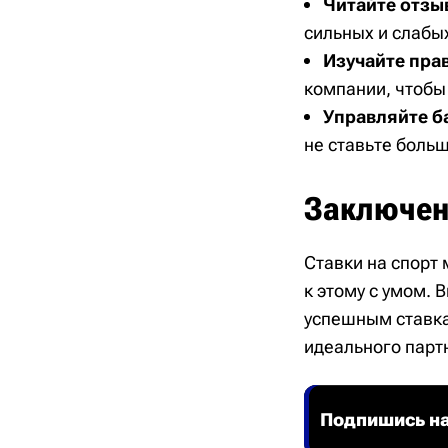
Читайте отзы
сильных и слабы
Изучайте пра
компании, чтобы
Управляйте б
не ставьте больш
Заключен
Ставки на спорт 
к этому с умом. 
успешным ставка
идеального парт
Подпишись на