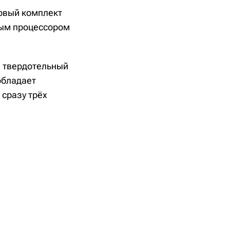
новый комплект
ным процессором
я твердотельный
обладает
сразу трёх