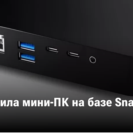
ла мини-ПК на базе Snap