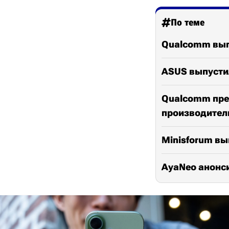
По теме
Qualcomm выпу
ASUS выпустил
Qualcomm пред
производител
Minisforum вып
AyaNeo анонси