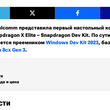
lcomm представила первый настольный к
dragon X Elite – Snapdragon Dev Kit. По сут
яется преемником
Windows Dev Kit 2023
, б
 8cx Gen 3
.
ти
да и цена
сти