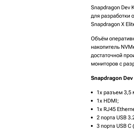
Snapdragon Dev K
для разработки 
Snapdragon X Elit
Объём оперативн
накопитель NVMe
достаточной про
мониторов с раз
Snapdragon Dev 
1x разъем 3,5 
1x HDMI;
1x RJ45 Etherne
2 порта USB 3.2
3 порта USB C 