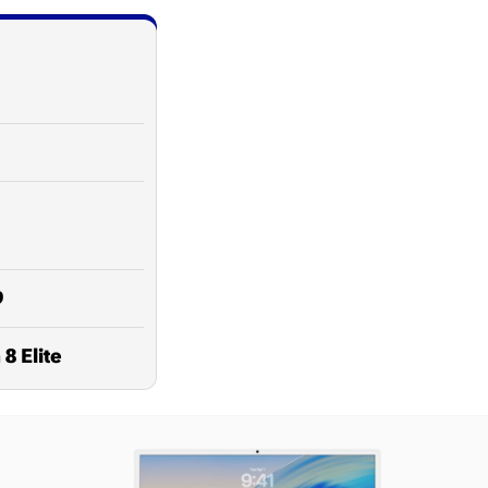
9
 Elite