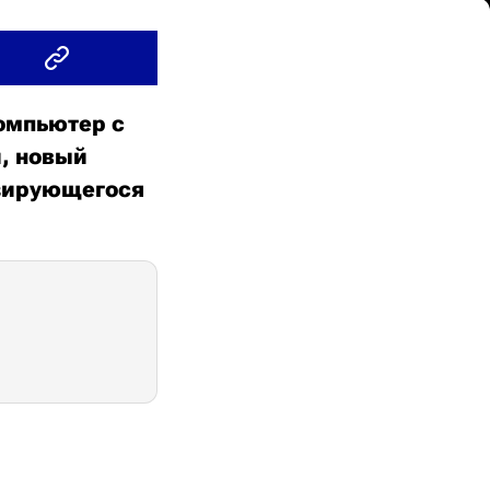
омпьютер с
и, новый
азирующегося