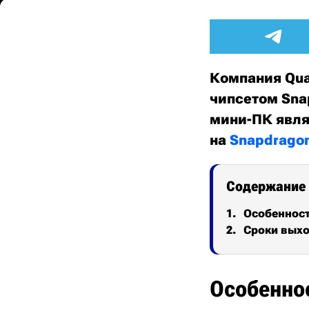
Компания Qua
чипсетом Snap
мини-ПК явл
на
Snapdragon
Содержание
Особеннос
Сроки выхо
Особенно