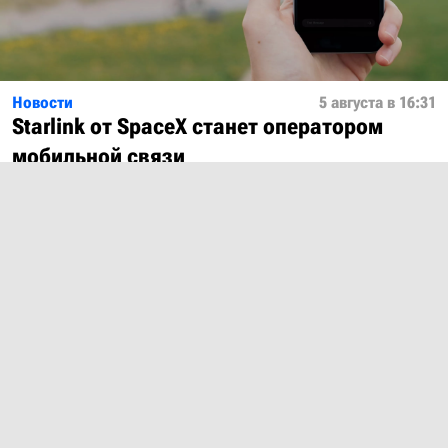
Новости
5 августа в 16:31
Starlink от SpaceX станет оператором
мобильной связи
Показать ещё
О проекте
Лицензия
Обратная связь
© 2012 – 2026 MobiDevices.com
Использование материалов без ссылки запрещено. Почта:
md@mobidevices.com