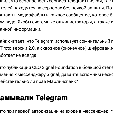
ил, что безопасность сервиса Telegram низкая, так
елей находятся на серверах без всякой защиты. По 
онтакты, медиафайлы и каждое сообщение, которое б
 виде. Якобы системные администраторы, а также
 данной информации.
йк считает, что Telegram использует сомнительный 
roto версии 2.0, а сквозное (оконечное) шифрование
аботает не всегда.
что публикация CEO Signal Foundation в большой степ
мания к мессенджеру Signal, давайте вспомним неск
 действительно ли прав Марлинспайк?
ламывали Telegram
что при первой авторизации на входе в мессенджер, 