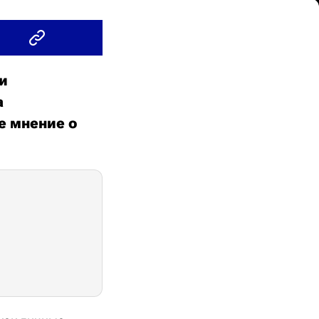
и
а
е мнение о