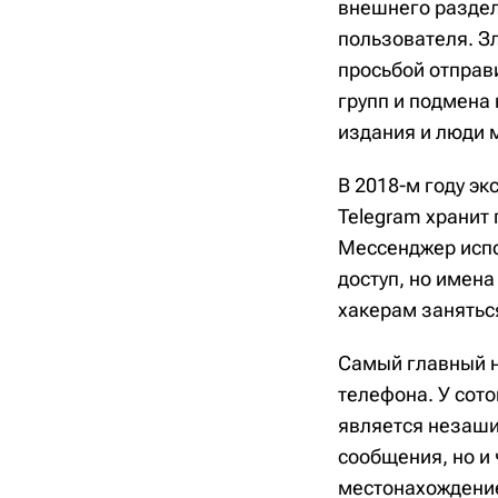
внешнего раздел
пользователя. З
просьбой отправ
групп и подмена
издания и люди 
В 2018-м году эк
Telegram хранит
Мессенджер испо
доступ, но имен
хакерам занятьс
Самый главный н
телефона. У сот
является незаши
сообщения, но и
местонахождение