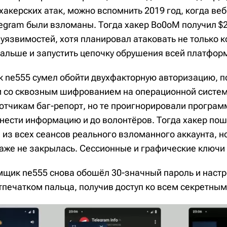
хакерских атак, можно вспомнить 2019 год, когда ве
egram были взломаны. Тогда хакер Bo0oM получил $
уязвимостей, хотя планировал атаковать не только 
 дальше и запустить цепочку обрушения всей платфор
 ne555 сумел обойти двухфакторную авторизацию, по
 со сквозным шифрованием на операционной системе 
отчикам баг-репорт, но те проигнорировали програм
онести информацию и до волонтёров. Тогда хакер по
 из всех сеансов реального взломанного аккаунта, н
даже не закрылась. Сессионные и графические ключи
мщик ne555 снова обошёл 30-значный пароль и наст
тпечатком пальца, получив доступ ко всем секретным