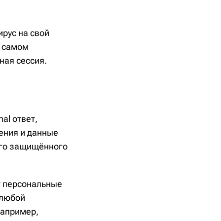
ирус на свой
в самом
ная сессия.
al ответ,
щения и данные
мого защищённого
т персональные
 любой
Например,