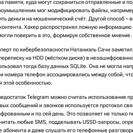
а памяти, куда могут сохраниться отправленные и п
лоумышленник мог модифицировать файлы, например
ить деньги на мошеннический счёт. Другой способ – 
 контента. Хакер распространял ложную информацию 
могли поверить в это, формируя собственное мнение.
сперт по кибербезопасности Натаниэль Сачи заметил
 переписку на HDD (жёстком диске) в незашифрованн
льзовал тогда базу данных SQLite. Она не могла на
а и номера телефон ассоциировались между собой, чт
я этой особенностью.
едостаток Telegram можно считать использование п
овых сообщений и звонков используется протокол свя
фрованным и по сей день. Это позволяет не только 
 читать любые SMS, подделывать USSD-запросы, опр
 абонента и даже слушать его телефонные разговор