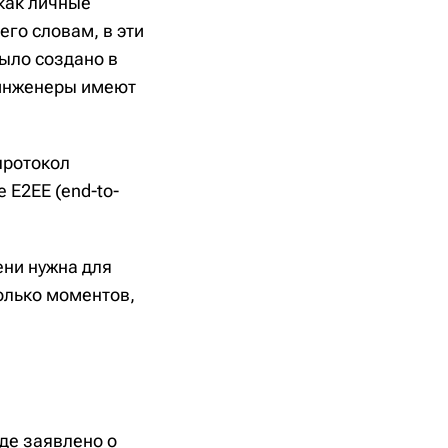
 как личные
его словам, в эти
ыло создано в
 инженеры имеют
протокол
 E2EE (end-to-
ени нужна для
олько моментов,
где заявлено о