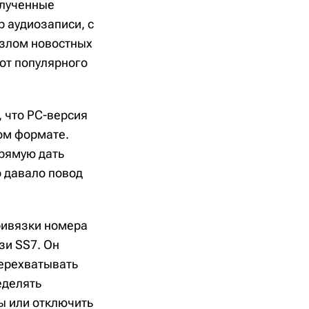
олученные
 аудиозаписи, с
взлом новостных
от популярного
, что PC-версия
ом формате.
прямую дать
о давало повод
ривязки номера
зи SS7. Он
перехватывать
еделять
ы или отключить