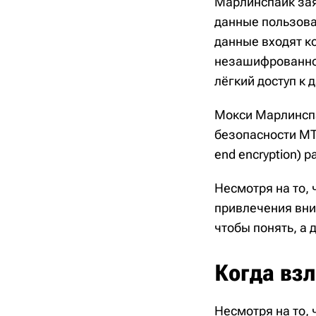
Марлинспайк заяв
данные пользоват
данные входят к
незашифрованном
лёгкий доступ к
Мокси Марлинспа
безопасности MTP
end encryption) р
Несмотря на то, 
привлечения вни
чтобы понять, а
Когда вз
Несмотря на то, 