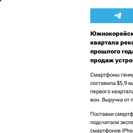
Южнокорейска
квартала реко
прошлого год
продаж устро
Смартфоны генер
составила $5,9 м
первого квартала
вон. Выручка от 
Поставки смартф
подсчитали эксп
смартфонов iPhon