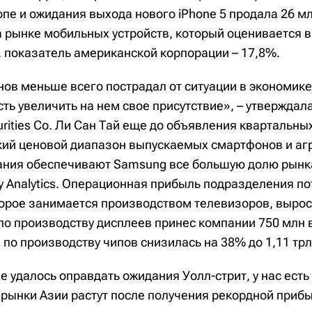
пе и ожидания выхода нового iPhone 5 продала 26 м
 рынке мобильных устройств, который оценивается в
, показатель американской корпорации – 17,8%.
ов меньше всего пострадал от ситуации в экономике
ть увеличить на нем свое присутствие», – утверждал
urities Co. Ли Сан Тай еще до объявления квартальны
ий ценовой диапазон выпускаемых смартфонов и аг
ания обеспечивают Samsung все большую долю рынк
gy Analytics. Операционная прибыль подразделения п
торое занимается производством телевизоров, вырос
по производству дисплеев принес компании 750 млн 
по производству чипов снизилась на 38% до 1,11 трл
е удалось оправдать ожидания Уолл-стрит, у нас ест
 рынки Азии растут после получения рекордной приб