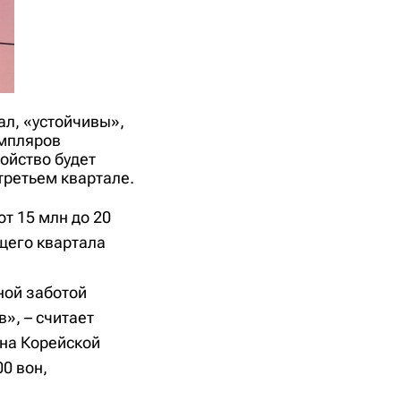
ал, «устойчивы»,
емпляров
ойство будет
третьем квартале.
т 15 млн до 20
ущего квартала
ной заботой
в», – считает
 на Корейской
0 вон,