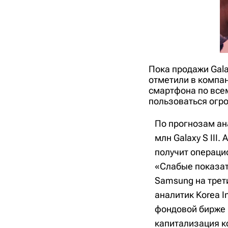
Пока продажи Gala
отметили в компа
смартфона по всем
пользоваться огро
По прогнозам ан
млн Galaxy S III
получит операцио
«Слабые показат
Samsung на трети
аналитик Korea I
фондовой бирже п
капитализация к