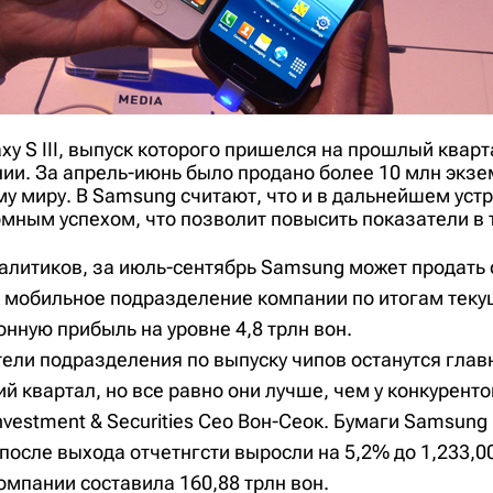
xy S III, выпуск которого пришелся на прошлый кварт
нии. За апрель-июнь было продано более 10 млн экз
у миру. В Samsung считают, что и в дальнейшем устр
мным успехом, что позволит повысить показатели в 
алитиков, за июль-сентябрь Samsung может продать о
. А мобильное подразделение компании по итогам тек
нную прибыль на уровне 4,8 трлн вон.
ели подразделения по выпуску чипов останутся глав
й квартал, но все равно они лучше, чем у конкуренто
nvestment & Securities Сео Вон-Сеок. Бумаги Samsung
осле выхода отчетнгсти выросли на 5,2% до 1,233,00
омпании составила 160,88 трлн вон.