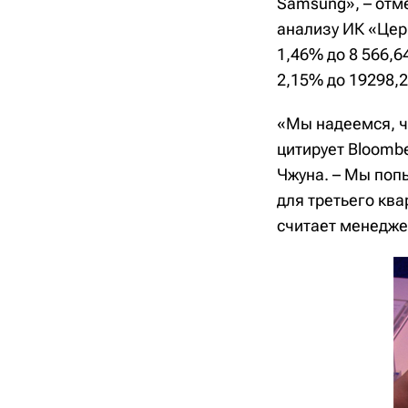
Samsung», – отм
анализу ИК «Цер
1,46% до 8 566,6
2,15% до 19298,2
«Мы надеемся, ч
цитирует Bloomb
Чжуна. – Мы поп
для третьего ква
считает менедже