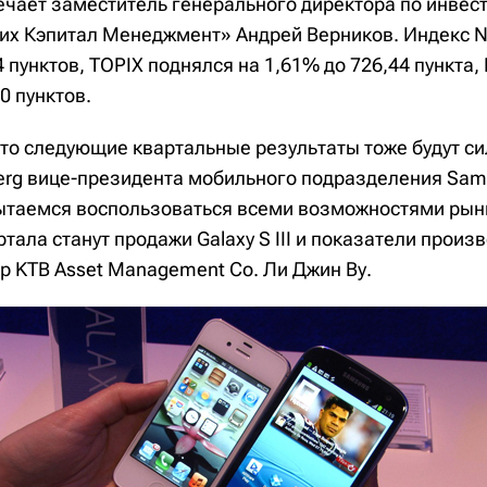
ечает заместитель генерального директора по инвес
их Кэпитал Менеджмент» Андрей Верников. Индекс N
4 пунктов, TOPIX поднялся на 1,61% до 726,44 пункта
0 пунктов.
то следующие квартальные результаты тоже будут си
erg вице-президента мобильного подразделения Sam
ытаемся воспользоваться всеми возможностями ры
ртала станут продажи Galaxy S III и показатели произ
р KTB Asset Management Co. Ли Джин Ву.