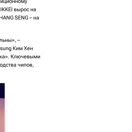
тиционному
IKKEI вырос на
, HANG SENG – на
льны», –
sung Ким Хен
нка». Ключевыми
водства чипов,