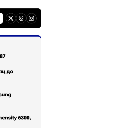
87
яц до
sung
nsity 6300,