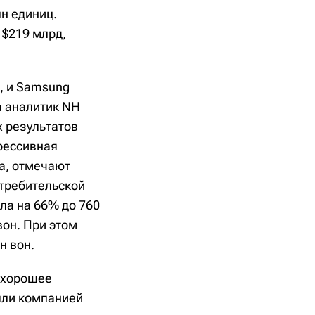
лн единиц.
 $219 млрд,
, и Samsung
а аналитик NH
х результатов
рессивная
а, отмечают
отребительской
ла на 66% до 760
вон. При этом
н вон.
ь хорошее
ыли компанией