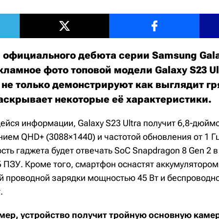
 официального дебюта серии Samsung Galax
ламное фото топовой модели Galaxy S23 Ul
не только демонстрируют как выглядит г
раскрывает некоторые её характеристики.
йся информации, Galaxy S23 Ultra получит 6,8-дюй
ием QHD+ (3088×1440) и частотой обновления от 1 Гц 
ть гаджета будет отвечать SoC Snapdragon 8 Gen 2 в
ТБ ПЗУ. Кроме того, смартфон оснастят аккумуляторо
й проводной зарядки мощностью 45 Вт и беспроводн
.
амер, устройство получит тройную основную камер