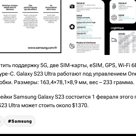
ить поддержку 5G, две SIM-карты, eSIM, GPS, Wi-Fi 6E,
ype-C. Galaxy S23 Ultra работают под управлением One
робки. Размеры: 163,4×78,1×8,9 мм, вес – 233 грамма.
ейки Samsung Galaxy S23 состоится 1 февраля этого 
S23 Ultra может стоить около $1370.
a
Samsung