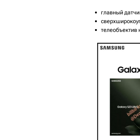
главный датчи
сверхширокоуго
телеобъектив н