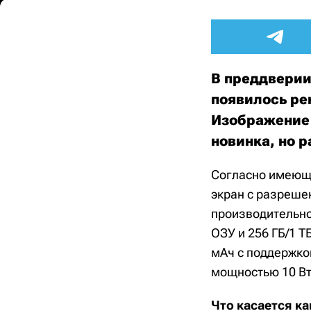
В преддверии
появилось рек
Изображение 
новинка, но 
Согласно имеюще
экран с разрешен
производительнос
ОЗУ и 256 ГБ/1 
мАч с поддержко
мощностью 10 Вт
Что касается к