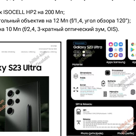
к ISOCELL HP2 на 200 Мп;
льный объектив на 12 Мп (f/1,4, угол обзора 120°);
а 10 Мп (f/2,4, 3-кратный оптический зум, OIS).