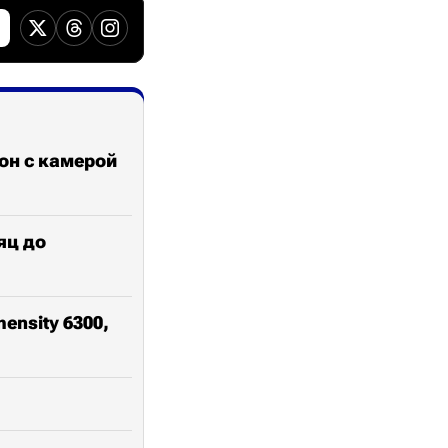
фон с камерой
яц до
nsity 6300,