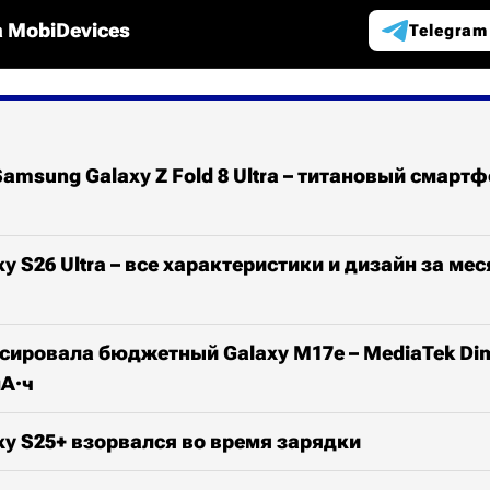
 MobiDevices
Telegram
amsung Galaxy Z Fold 8 Ultra – титановый смарт
y S26 Ultra – все характеристики и дизайн за мес
ировала бюджетный Galaxy M17e – MediaTek Dime
мА·ч
y S25+ взорвался во время зарядки