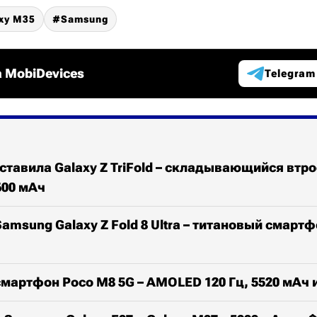
xy M35
Samsung
 MobiDevices
Telegram
тавила Galaxy Z TriFold – складывающийся втро
600 мАч
amsung Galaxy Z Fold 8 Ultra – титановый смарт
мартфон Poco M8 5G – AMOLED 120 Гц, 5520 мАч и