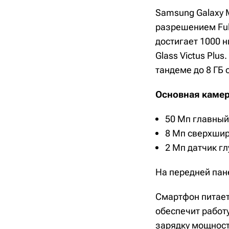
Samsung Galaxy 
разрешением Ful
достигает 1000 н
Glass Victus Plu
тандеме до 8 ГБ 
Основная камер
50 Мп главный 
8 Мп сверхшир
2 Мп датчик гл
На передней пан
Смартфон питает
обеспечит работ
зарядку мощност