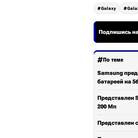
Galaxy
Gala
Подпишись на
По теме
Samsung предс
батареей на 5
Представлен S
200 Мп
Представлен с