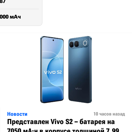
87
7000 мАч
Новости
10 часов назад
Представлен Vivo S2 – батарея на
7050 мА·ч в корпусе толщиной 7,99