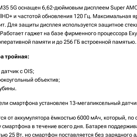
M35 5G оснащен 6,62-дюймовым дисплеем Super AM
lHD+ и частотой обновления 120 Гц. Максимальная я
ит. Для защиты дисплея используется защитное стекло
s. Работает гаджет на базе фирменного процессора Exy
оперативной памяти и до 256 ГБ встроенной памятью.
а тройная:
датчик с OIS;
окоугольный объектив;
убины.
ели смартфона установлен 13-мегапиксельный датчи
ся от аккумулятора ёмкостью 6000 мАч, который, по
у смартфона в течение всего дня. Батарея поддержи
ью 25 Вт, но смартфон поставляется без зарядного а