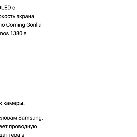
OLED с
ркость экрана
 Corning Gorilla
nos 1380 в
к камеры.
 словам Samsung,
вает проводную
даптера в