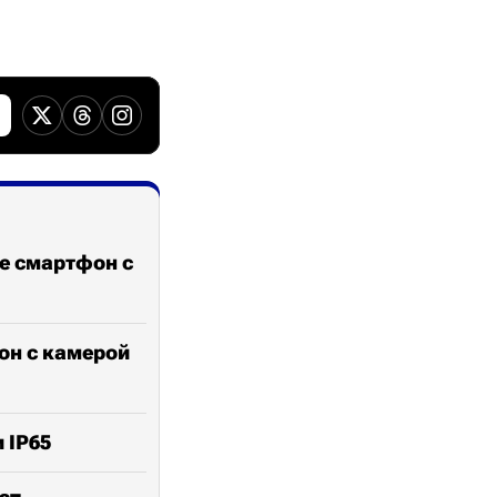
е смартфон с
фон с камерой
 IP65