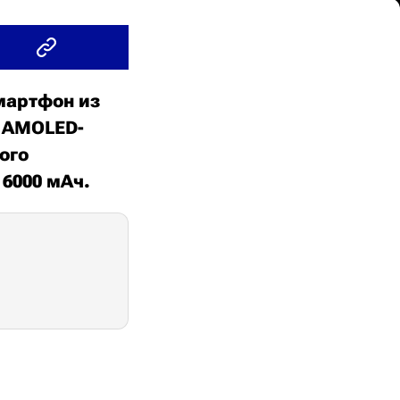
мартфон из
т AMOLED-
ого
 6000 мАч.