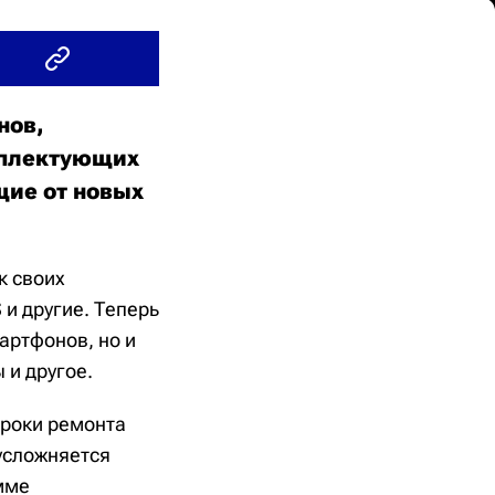
нов,
омплектующих
ие от новых
к своих
 и другие. Теперь
артфонов, но и
 и другое.
сроки ремонта
 усложняется
мме