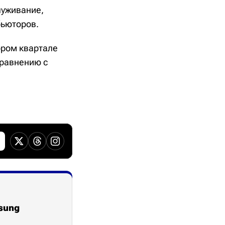
луживание,
бьюторов.
ором квартале
сравнению с
sung