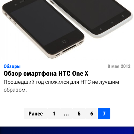
Обзоры
8 мая 2012
Обзор cмартфона HTC One X
Прошедший год сложился для HTC не лучшим
образом.
Ранее
1
…
5
6
7