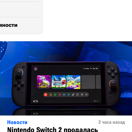
омности
Новости
2 часа назад
Nintendo Switch 2 продалась