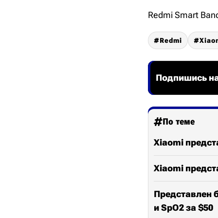
Redmi Smart Band
Redmi
Xiao
Подпишись на
По теме
Xiaomi предст
Xiaomi предст
Представлен б
и SpO2 за $50