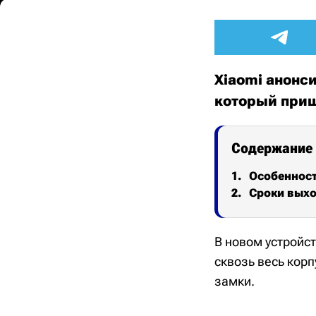
Xiaomi анонс
который при
Содержание
Особеннос
Сроки выхо
В новом устройс
сквозь весь корп
замки.