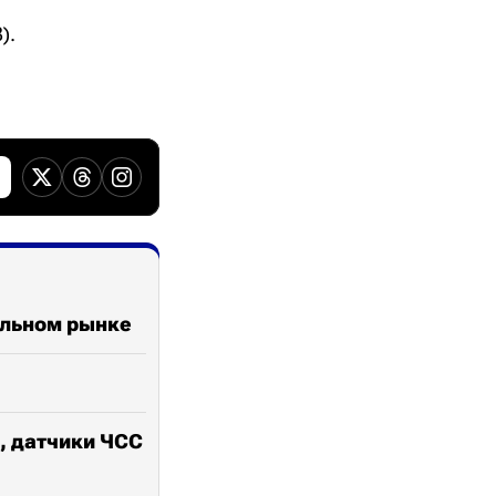
).
бальном рынке
и, датчики ЧСС