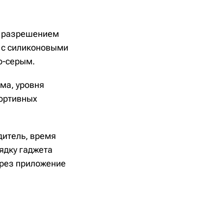
с разрешением
я с силиконовыми
о-серым.
ма, уровня
портивных
дитель, время
ядку гаджета
ерез приложение