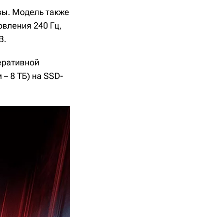
вы. Модель также
вления 240 Гц,
B.
перативной
– 8 ТБ) на SSD-