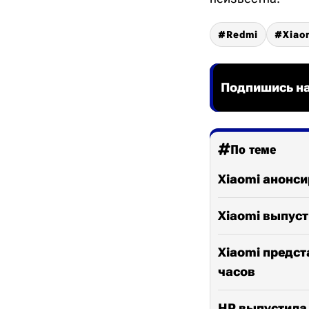
Redmi
Xiao
Подпишись на
По теме
Xiaomi анонси
Xiaomi выпуст
Xiaomi предст
часов
HP выпустила 