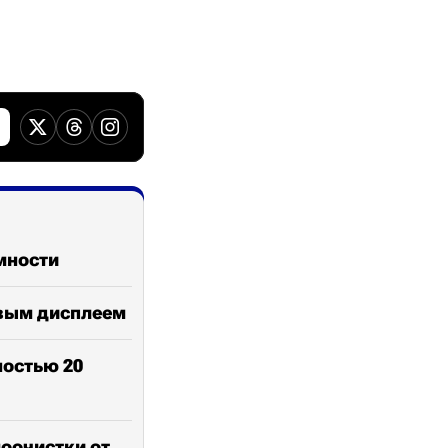
омности
овым дисплеем
ностью 20
оочистки от