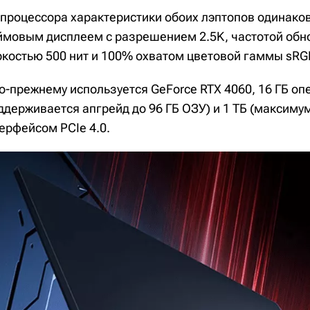
процессора характеристики обоих лэптопов одинако
мовым дисплеем с разрешением 2.5K, частотой обно
костью 500 нит и 100% охватом цветовой гаммы sRG
о-прежнему используется GeForce RTX 4060, 16 ГБ о
держивается апгрейд до 96 ГБ ОЗУ) и 1 ТБ (максимум 
ерфейсом PCIe 4.0.