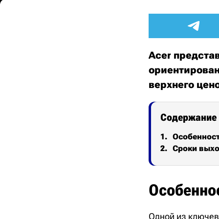
Acer представ
ориентирован
верхнего цен
Содержание
Особеннос
Сроки выхо
Особенно
Одной из ключев