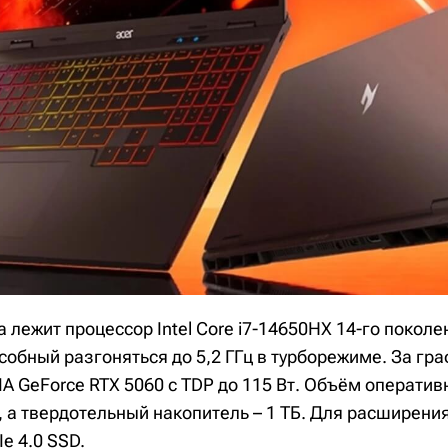
а лежит процессор Intel Core i7-14650HX 14-го поколе
собный разгоняться до 5,2 ГГц в турборежиме. За гр
IA GeForce RTX 5060 с TDP до 115 Вт. Объём операти
Б, а твердотельный накопитель – 1 ТБ. Для расширен
Ie 4.0 SSD.