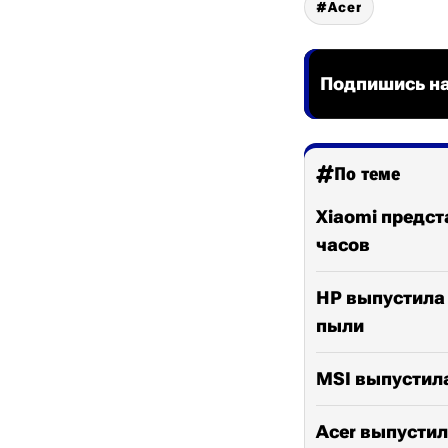
Acer
Подпишись на
По теме
Xiaomi предст
часов
HP выпустила 
пыли
MSI выпустила 
Acer выпустил