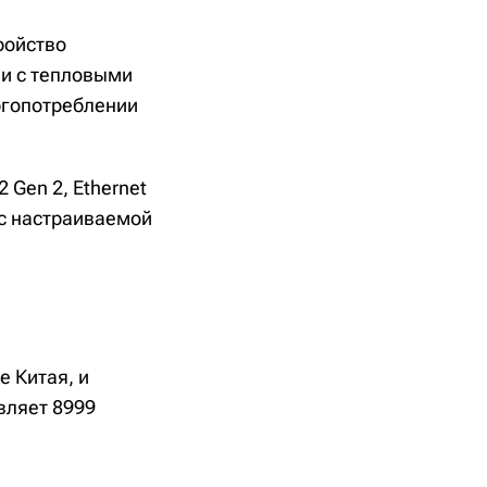
ройство
ии с тепловыми
ргопотреблении
 Gen 2, Ethernet
 с настраиваемой
е Китая, и
вляет 8999