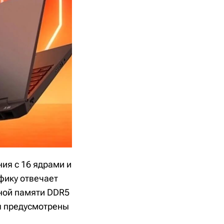
ния с 16 ядрами и
афику отвечает
вной памяти DDR5
ия предусмотрены