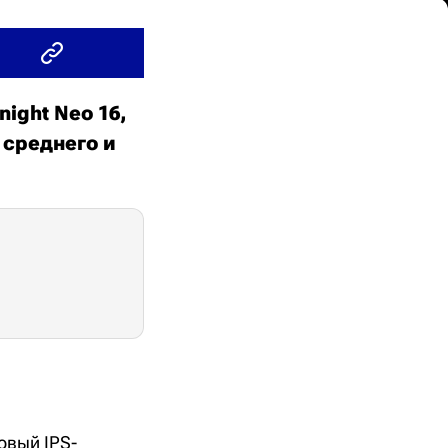
ight Neo 16,
 среднего и
овый IPS-