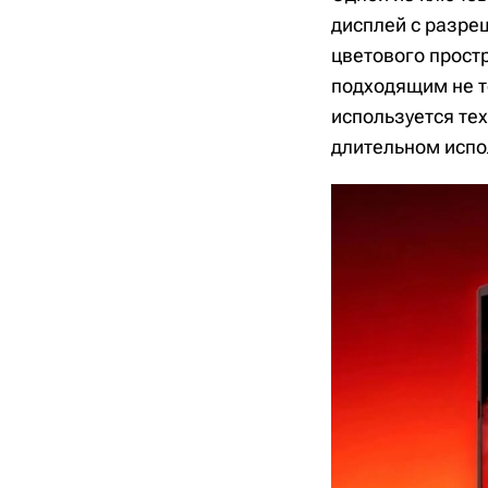
дисплей с разре
цветового простр
подходящим не то
используется те
длительном испо