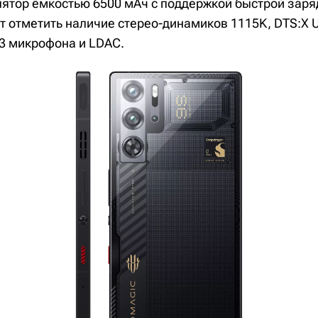
лятор ёмкостью 6500 мАч с поддержкой быстрой зар
ит отметить наличие стерео-динамиков 1115K, DTS:X Ul
 3 микрофона и LDAC.