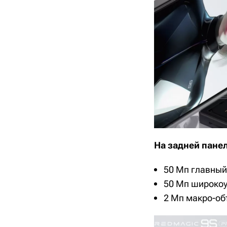
На задней пане
50 Мп главный 
50 Мп широкоу
2 Мп макро-об