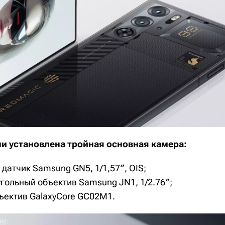
ли установлена тройная основная камера:
датчик Samsung GN5, 1/1,57″, OIS;
гольный объектив Samsung JN1, 1/2.76″;
ъектив GalaxyCore GC02M1.