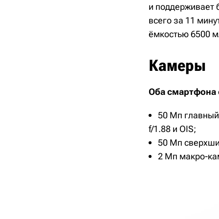
и поддерживает 
всего за 11 мину
ёмкостью 6500 м
Камеры
Оба смартфона 
50 Мп главный
f/1.88 и OIS;
50 Мп сверхшир
2 Мп макро-ка