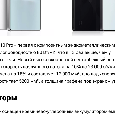
 10 Pro – первая с композитным жидкометаллически
опроводностью 80 Вт/мК, что в 13 раз выше, чем у
о геля. Новый высокоскоростной центробежный вен
л скорость воздушного потока на 10% до 23 000 об/м
личена на 18% и составляет 12 000 мм², площадь све
остигает 5200 мм², а толщина графена под экраном у
торы
o+ оснащён кремниево-углеродным аккумулятором ём