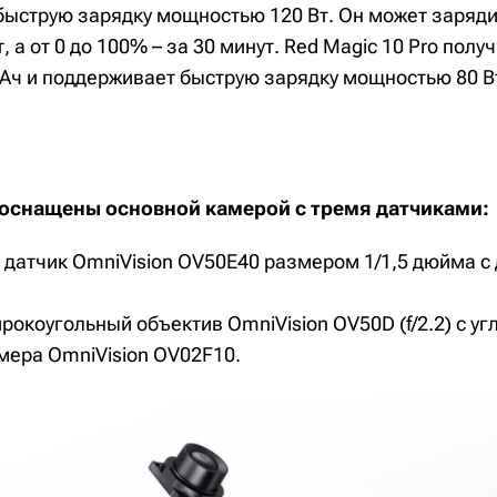
быструю зарядку мощностью 120 Вт. Он может заряди
т, а от 0 до 100% – за 30 минут. Red Magic 10 Pro пол
Ач и поддерживает быструю зарядку мощностью 80 В
оснащены основной камерой с тремя датчиками:
 датчик OmniVision OV50E40 размером 1/1,5 дюйма с
окоугольный объектив OmniVision OV50D (f/2.2) с уг
мера OmniVision OV02F10.