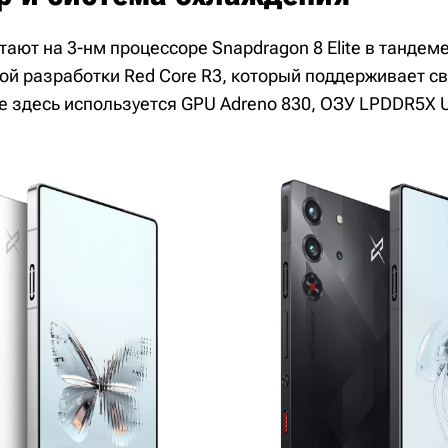
ают на 3-нм процессоре Snapdragon 8 Elite в тандем
ой разработки Red Core R3, который поддерживает 
е здесь используется GPU Adreno 830, ОЗУ LPDDR5X U