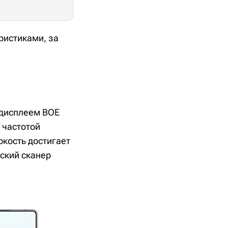
ристиками, за
-дисплеем BOE
 частотой
ркость достигает
еский сканер