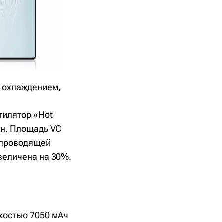
м охлаждением,
тилятор «Hot
ин. Площадь VC
рхпроводящей
величена на 30%.
костью 7050 мАч