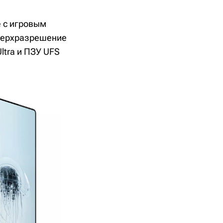
е с игровым
сверхразрешение
ltra и ПЗУ UFS