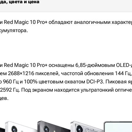
да, цвета и цена
 и Red Magic 10 Pro+ обладают аналогичными характе
умулятора.
o и Red Magic 10 Pro+ оснащены 6,85-дюймовым OLED
ем 2688×1216 пикселей, частотой обновления 144 Гц,
о 960 Гц и 100% цветовым охватом DCI-P3. Пиковая я
2592 Гц. Под экраном находится ультратонкий оптич
цев.