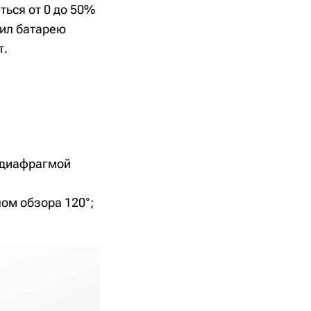
ться от 0 до 50%
учил батарею
т.
 диафрагмой
лом обзора 120°;