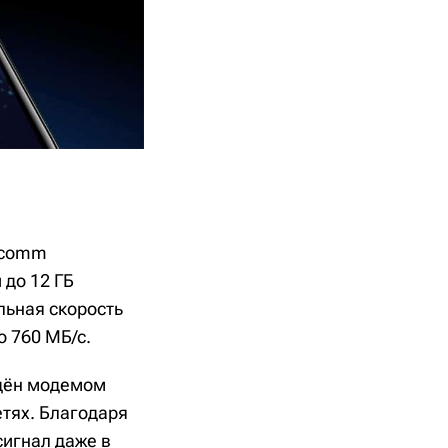
alcomm
 до 12 ГБ
льная скорость
о 760 МБ/с.
ащён модемом
тях. Благодаря
игнал даже в