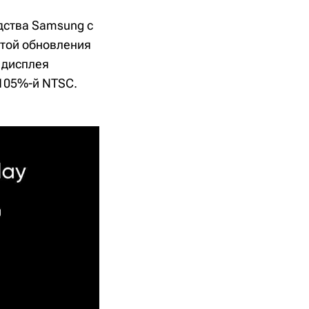
ства Samsung с
отой обновления
ь дисплея
 105%-й NTSC.