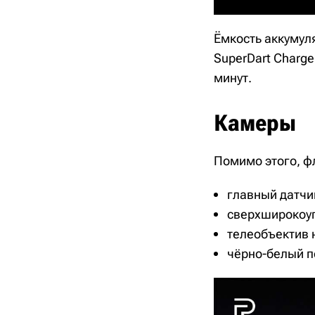
Ёмкость аккумул
SuperDart Charg
минут.
Камеры
Помимо этого, ф
главный датчик
сверхширокоуг
телеобъектив 
чёрно-белый п