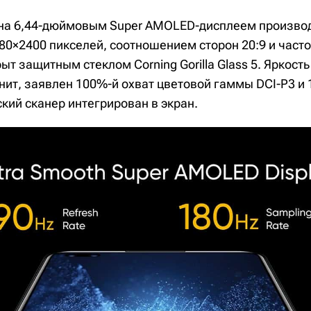
на 6,44-дюймовым Super AMOLED-дисплеем производ
0×2400 пикселей, соотношением сторон 20:9 и част
рыт защитным стеклом Corning Gorilla Glass 5. Яркост
 нит, заявлен 100%-й охват цветовой гаммы DCI-P3 и
кий сканер интегрирован в экран.