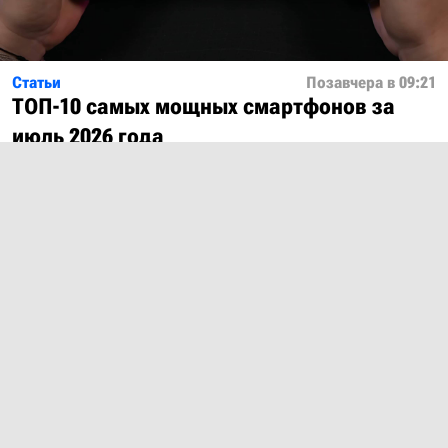
Статьи
Позавчера в 09:21
ТОП-10 самых мощных смартфонов за
июль 2026 года
Показать ещё
О проекте
Лицензия
Обратная связь
© 2012 – 2026 MobiDevices.com
Использование материалов без ссылки запрещено. Почта:
md@mobidevices.com