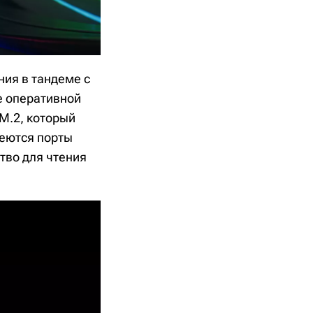
ния в тандеме с
е оперативной
 M.2, который
меются порты
ство для чтения