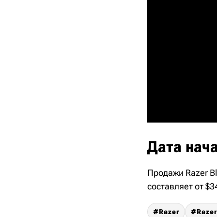
Дата нач
Продажи Razer Bl
составляет от $3
Razer
Razer