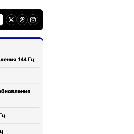
ления 144 Гц
ц
обновления
Гц
Гц