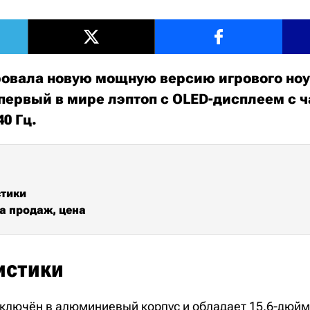
ровала новую мощную версию игрового ноу
о первый в мире лэптоп с OLED-дисплеем с 
40 Гц.
стики
а продаж, цена
истики
заключён в алюминиевый корпус и обладает 15,6-дю