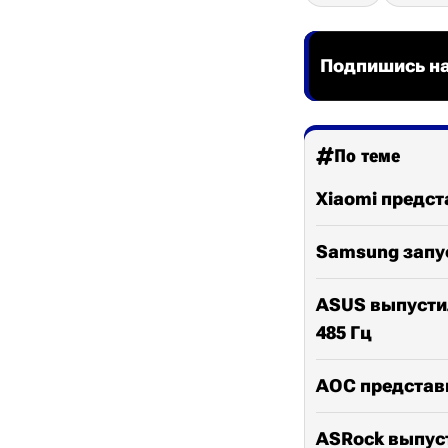
Подпишись на
По теме
Xiaomi предст
Samsung запус
ASUS выпусти
485 Гц
AOC представи
ASRock выпуст