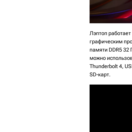
Лэптоп работает 
графическим про
памяти DDR5 32 Г
можно использов
Thunderbolt 4, U
SD-карт.