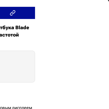
тбука Blade
частотой
ймовым дисплеем