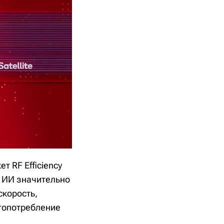
т RF Efficiency
е ИИ значительно
скорость,
ргопотребление