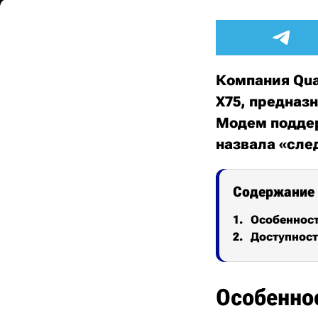
Компания Qua
X75, предназ
Модем поддер
назвала «сле
Содержание
Особеннос
Доступност
Особенно