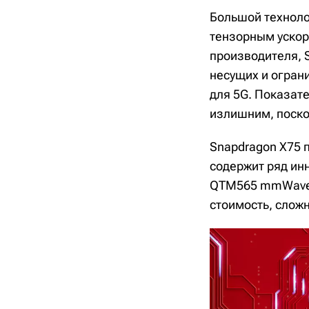
Большой техноло
тензорным ускор
производителя, 
несущих и ограни
для 5G. Показате
излишним, поскол
Snapdragon X75 
содержит ряд ин
QTM565 mmWave 
стоимость, слож