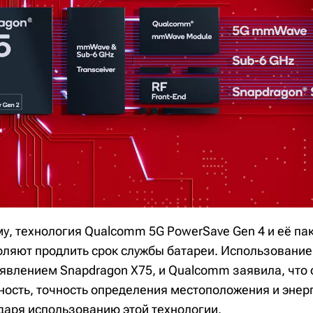
у, технология Qualcomm 5G PowerSave Gen 4 и её паке
воляют продлить срок службы батареи. Использовани
оявлением Snapdragon X75, и Qualcomm заявила, что 
ность, точность определения местоположения и эне
даря использованию этой технологии.