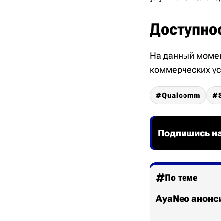
Доступно
На данный момен
коммерческих ус
Qualcomm
Подпишись на
По теме
AyaNeo анонси