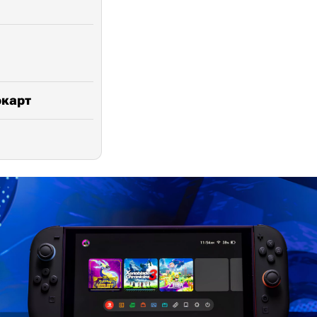
окарт