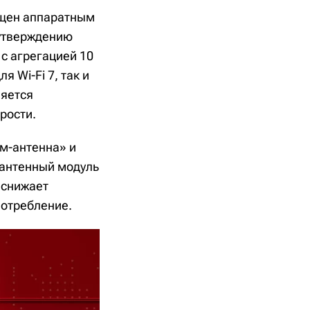
ащен аппаратным
утверждению
с агрегацией 10
 Wi-Fi 7, так и
ляется
рости.
м-антенна» и
 антенный модуль
 снижает
потребление.