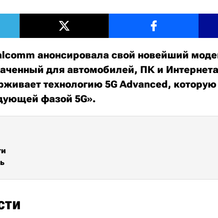
lcomm анонсировала свой новейший моде
наченный для автомобилей, ПК и Интернет
живает технологию 5G Advanced, которую
дующей фазой 5G».
ти
ь
сти