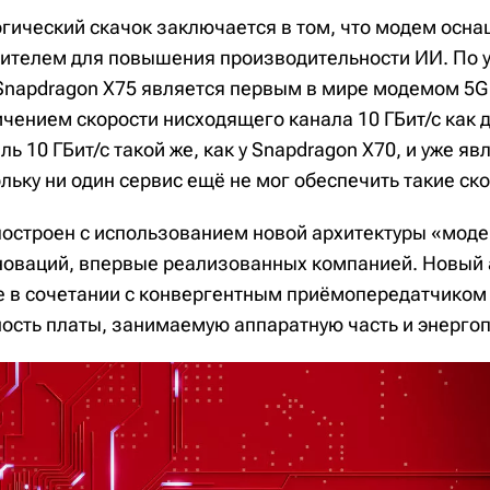
гический скачок заключается в том, что модем осн
ителем для повышения производительности ИИ. По 
Snapdragon X75 является первым в мире модемом 5G 
чением скорости нисходящего канала 10 ГБит/с как для
ль 10 ГБит/с такой же, как у Snapdragon X70, и уже яв
ьку ни один сервис ещё не мог обеспечить такие ско
построен с использованием новой архитектуры «моде
новаций, впервые реализованных компанией. Новый
в сочетании с конвергентным приёмопередатчиком
ность платы, занимаемую аппаратную часть и энерго