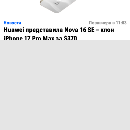
Новости
Позавчера в 11:03
Huawei представила Nova 16 SE – клон
iPhone 17 Pro Max за $370
Показать ещё
О проекте
Лицензия
Обратная связь
© 2012 – 2026 MobiDevices.com
Использование материалов без ссылки запрещено. Почта:
md@mobidevices.com