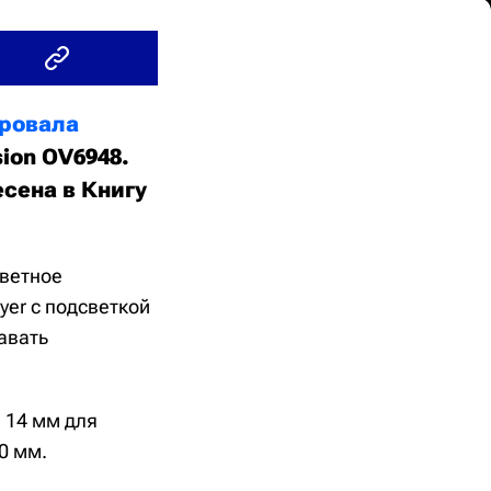
ровала
ion OV6948.
сена в Книгу
цветное
er с подсветкой
авать
 14 мм для
0 мм.