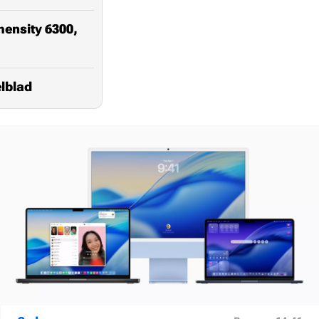
nsity 6300,
lblad