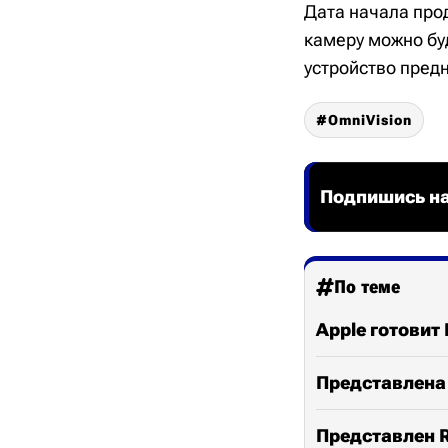
Дата начала прод
камеру можно бу
устройство пред
OmniVision
Подпишись на
По теме
Apple готовит
Представлена 
Представлен R