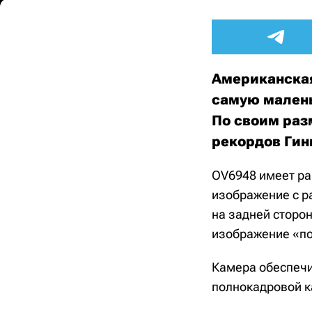
Американская
самую малень
По своим раз
рекордов Гин
OV6948 имеет ра
изображение с р
на задней сторон
изображение «по 
Камера обеспечив
полнокадровой к