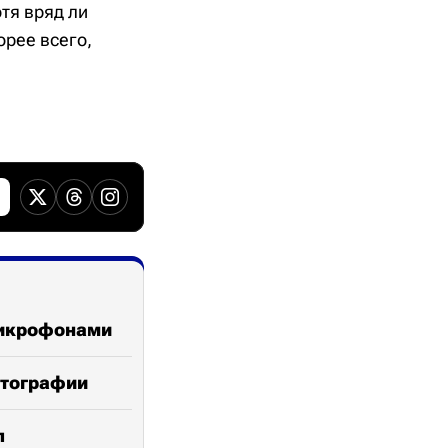
тя вряд ли
орее всего,
 микрофонами
отографии
п