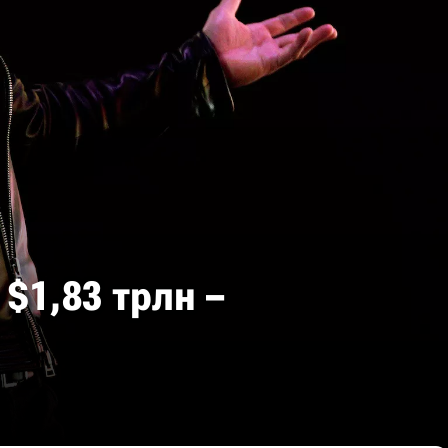
$1,83 трлн –