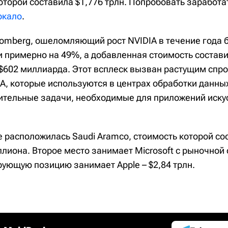
оторой составила $1,776 трлн. Попробовать заработа
еркало
.
oomberg, ошеломляющий рост NVIDIA в течение года 
и примерно на 49%, а добавленная стоимость состав
02 миллиарда. Этот всплеск вызван растущим спро
IA, которые используются в центрах обработки данн
тельные задачи, необходимые для приложений иску
е расположилась Saudi Aramco, стоимость которой со
ллиона. Второе место занимает Microsoft с рыночной
рующую позицию занимает Apple – $2,84 трлн.