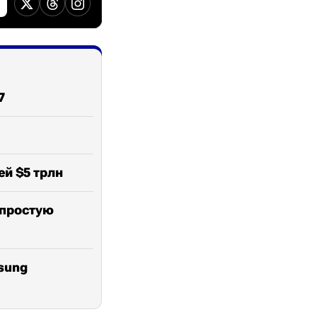
7
ей $5 трлн
 простую
sung