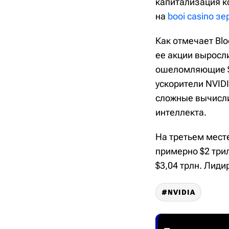
капитализация к
на
booi casino з
Как отмечает Bl
ее акции выросл
ошеломляющие $6
ускорители NVID
сложные вычисли
интеллекта.
На третьем мест
примерно $2 три
$3,04 трлн. Лиди
NVIDIA