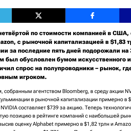
 четвёртой по стоимости компанией в США,
azon, с рыночной капитализацией в $1,83 
ии за последние пять дней подорожали на 
ом был обусловлен бумом искусственного и
ичил спрос на полупроводники – рынок, гд
овным игроком.
, собранным агентством Bloomberg, в среду акции NV
кульминации в рыночной капитализации примерно в $
 NVIDIA составляет $739 за акцию. Теперь технологи
тую позицию в рейтинге компаний с наибольшей ры
высив оценку Alphabet примерно в $1,82 трлн и Amaz