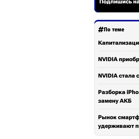
Подпишись на
По теме
Капитализация
NVIDIA приобр
NVIDIA стала 
Разборка iPho
замену АКБ
Рынок смартфо
удерживают п