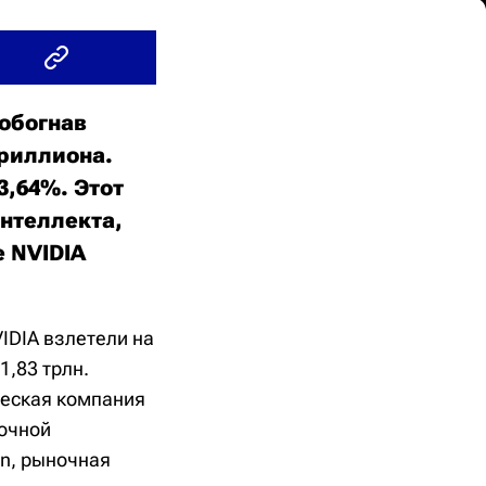
 обогнав
триллиона.
3,64%. Этот
нтеллекта,
е NVIDIA
IDIA взлетели на
1,83 трлн.
ческая компания
ночной
on, рыночная