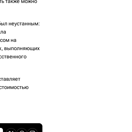
ть также можно
был неустанным:
ила
сом на
ых, выполняющих
сственного
ставляет
 стоимостью