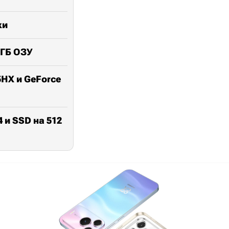
ки
 ГБ ОЗУ
5HX и GeForce
4 и SSD на 512