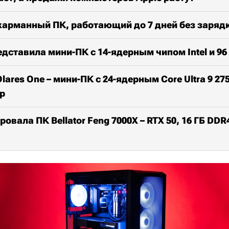
карманный ПК, работающий до 7 дней без заряд
едставила мини-ПК с 14-ядерным чипом Intel и 96
lares One – мини-ПК c 24-ядерным Core Ultra 9 27
op
овала ПК Bellator Feng 7000X – RTX 50, 16 ГБ DDR