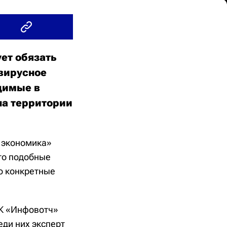
ет обязать
вирусное
димые в
на территории
 экономика»
то подобные
о конкретные
ГК «Инфовотч»
еди них эксперт