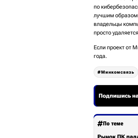
по кибербезопас
лучшим образом с
владельцы компь
просто удаляется
Если проект от М
года.
Минкомсвязь
Подпишись на
По теме
Рынок ПК пада