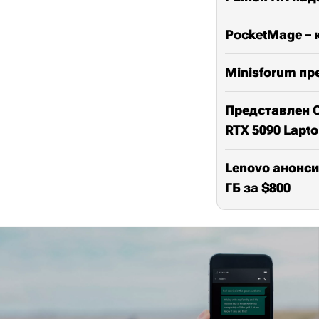
PocketMage – 
Minisforum пр
Представлен O
RTX 5090 Lapt
Lenovo анонсир
ГБ за $800