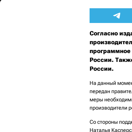
Согласно изд
производител
программное 
России. Такж
России.
На данный момен
передан правите
меры необходимы
производители р
Со стороны подд
Наталья Касперск