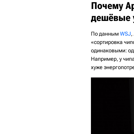
Почему Ap
дешёвые 
По данным
WSJ
,
«сортировка чип
одинаковыми: од
Например, у чипа
хуже энергопотр