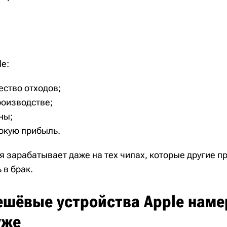
le:
ество отходов;
роизводстве;
ны;
окую прибыль.
я зарабатывает даже на тех чипах, которые другие 
 в брак.
ешёвые устройства Apple наме
уже