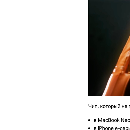
Чип, который не 
в MacBook Neo
в iPhone e-сер