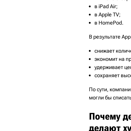
в iPad Air;
в Apple TV;
в HomePod.
В результате App
снижает колич
экономит на п
удерживает це
сохраняет выс
По сути, компани
могли бы списать
Почему д
делают х