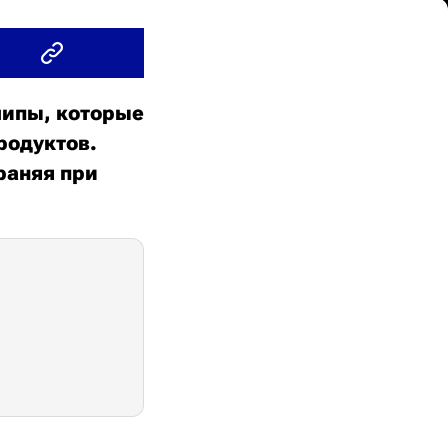
чипы, которые
родуктов.
раняя при