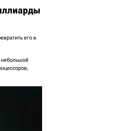
миллиарды
ревратить его в
ь небольшой
роцессоров,