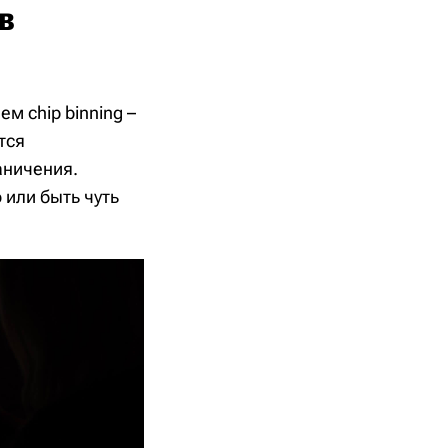
в
ем chip binning –
тся
аничения.
 или быть чуть