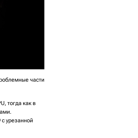
проблемные части
U, тогда как в
ами.
9 с урезанной