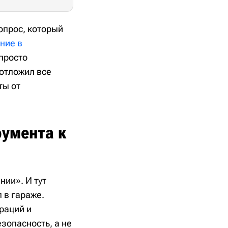
опрос, который
ние в
просто
 отложил все
ты от
румента к
нии». И тут
 в гараже.
раций и
зопасность, а не