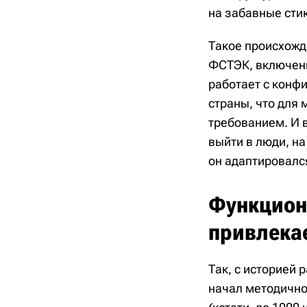
на забавные сти
Такое происхожде
ФСТЭК, включение
работает с конф
страны, что для
требованием. И 
выйти в люди, н
он адаптировалс
Функцион
привлека
Так, с историей 
начал методично 