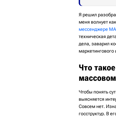
Я решил разобрат
меня волнует как
мессенджере М
техническая дета
дела, заварил ко
маркетингового ш
Что такое
массовом
Чтобы понять сут
выясняется интер
Совсем нет. Изна
госструктур. В е