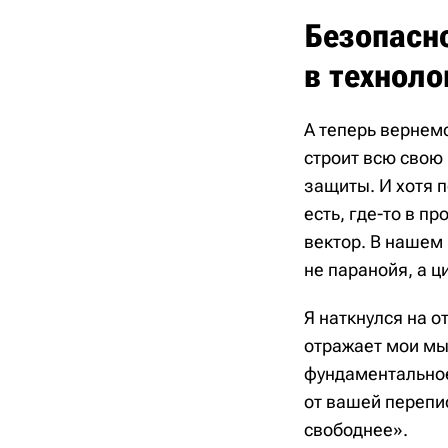
Безопасн
в техноло
А теперь вернемс
строит всю свою
защиты. И хотя п
есть, где-то в п
вектор. В нашем
не паранойя, а ц
Я наткнулся на о
отражает мои мы
фундаментальное
от вашей перепис
свободнее».