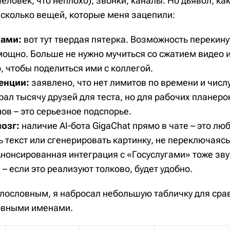
человек, что неплохо), звонки, каналы. Но дьявол, как
есколько вещей, которые меня зацепили:
лами:
вот тут твердая пятерка. Возможность перекину
 мощно. Больше не нужно мучиться со сжатием видео 
, чтобы поделиться ими с коллегой.
енции:
заявлено, что нет лимитов по времени и числу
рал тысячу друзей для теста, но для рабочих планер
ов – это серьезное подспорье.
озг:
наличие AI-бота GigaChat прямо в чате – это л
ь текст или сгенерировать картинку, не переключаяс
нонсированная интеграция с «Госуслугами» тоже зву
 если это реализуют толково, будет удобно.
олословным, я набросал небольшую табличку для сра
овными именами.