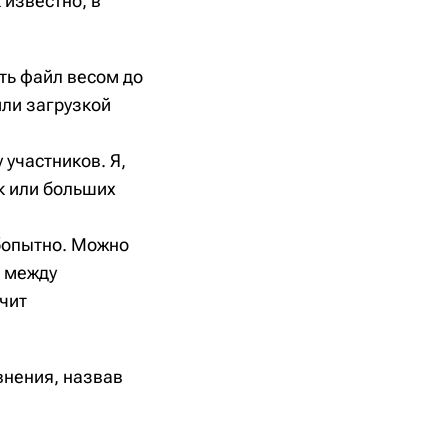
 известно, в
ть файл весом до
или загрузкой
 участников. Я,
ок или больших
юбопытно. Можно
ь между
чит
внения, назвав