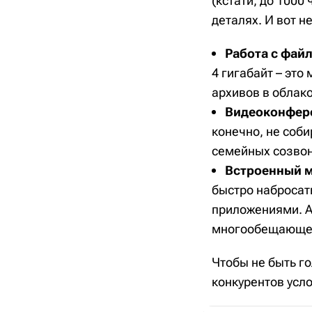
(кстати, до 1000 
деталях. И вот н
Работа с фай
4 гигабайт – это
архивов в облако
Видеоконфер
конечно, не соби
семейных созвон
Встроенный м
быстро набросат
приложениями. А
многообещающе –
Чтобы не быть г
конкурентов усл