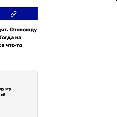
дят. Отовсюду
Когда на
я что-то
я
дукту
лей