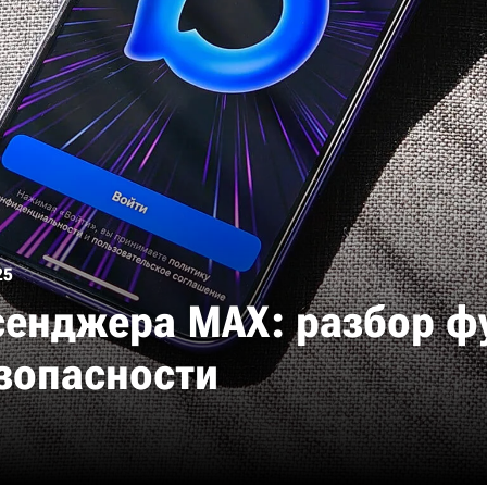
25
сенджера MAX: разбор ф
зопасности