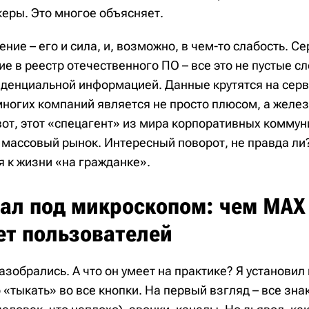
керы. Это многое объясняет.
ние – его и сила, и, возможно, в чем-то слабость. С
 в реестр отечественного ПО – все это не пустые сло
иденциальной информацией. Данные крутятся на серв
 многих компаний является не просто плюсом, а желе
вот, этот «спецагент» из мира корпоративных комму
а массовый рынок. Интересный поворот, не правда ли
я к жизни «на гражданке».
ал под микроскопом: чем MAX
ет пользователей
разобрались. А что он умеет на практике? Я установи
«тыкать» во все кнопки. На первый взгляд – все зна