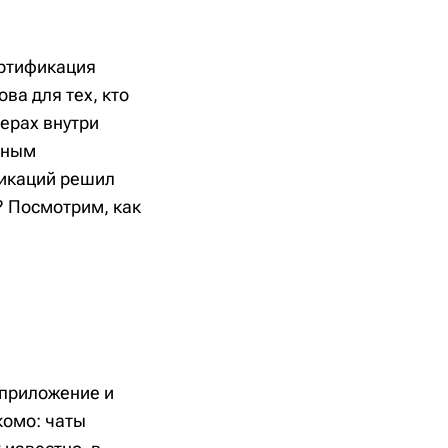
ертификация
ва для тех, кто
ерах внутри
зным
никаций решил
? Посмотрим, как
л приложение и
комо: чаты