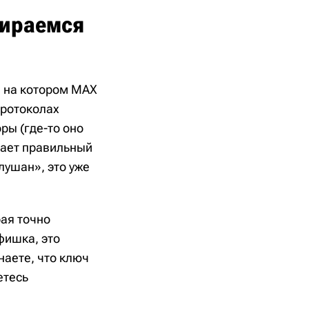
бираемся
, на котором MAX
протоколах
ры (где-то оно
адает правильный
лушан», это уже
рая точно
фишка, это
наете, что ключ
етесь