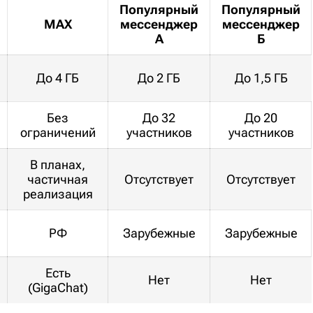
Популярный
Популярный
MAX
мессенджер
мессенджер
А
Б
До 4 ГБ
До 2 ГБ
До 1,5 ГБ
Без
До 32
До 20
ограничений
участников
участников
В планах,
частичная
Отсутствует
Отсутствует
реализация
РФ
Зарубежные
Зарубежные
Есть
Нет
Нет
(GigaChat)