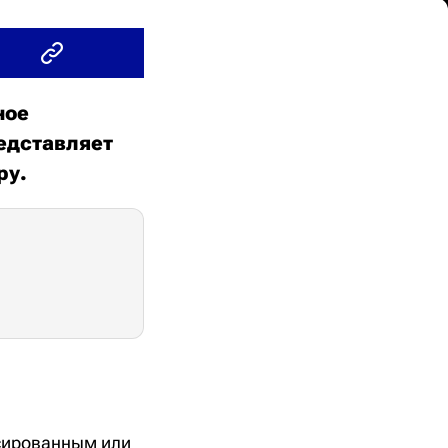
ное
редставляет
ру.
ксированным или