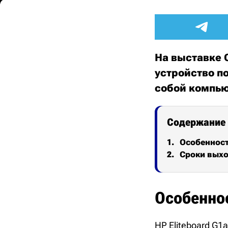
На выставке 
устройство по
собой компью
Содержание
Особеннос
Сроки выхо
Особенно
HP Eliteboard G