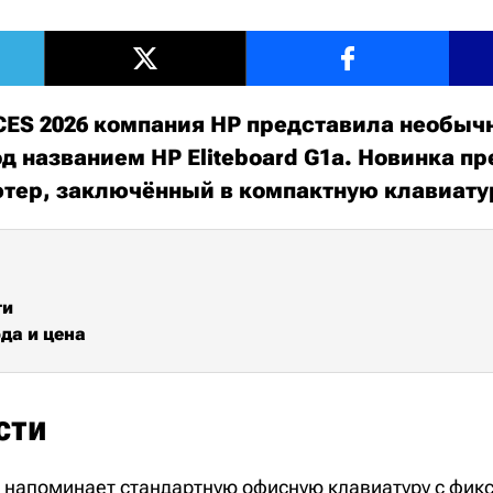
CES 2026 компания HP представила необыч
д названием HP Eliteboard G1a. Новинка п
тер, заключённый в компактную клавиату
ти
да и цена
сти
1a напоминает стандартную офисную клавиатуру с фи