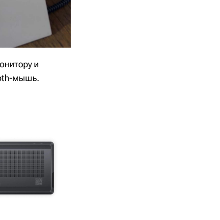
онитору и
oth-мышь.