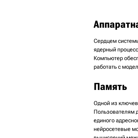
Аппаратн
Сердцем системы 
ядерный процессо
Компьютер обесп
работать с моде
Память
Одной из ключев
Пользователям д
единого адресно
нейросетевые мо
вычислений межд