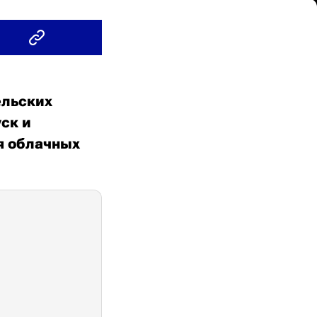
ельских
ск и
я облачных