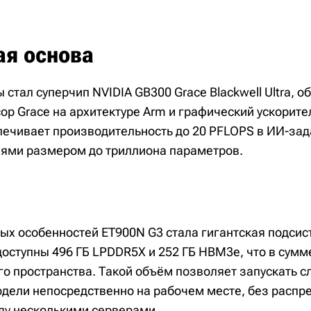
ая основа
стал суперчип NVIDIA GB300 Grace Blackwell Ultra, 
р Grace на архитектуре Arm и графический ускоритель
ечивает производительность до 20 PFLOPS в ИИ-зад
лями размером до триллиона параметров.
ых особенностей ET900N G3 стала гигантская подсис
оступны 496 ГБ LPDDR5X и 252 ГБ HBM3e, что в сумме
го пространства. Такой объём позволяет запускать 
дели непосредственно на рабочем месте, без распр
у несколькими серверами.