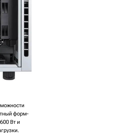
озможности
ктный форм-
600 Вт и
агрузки.