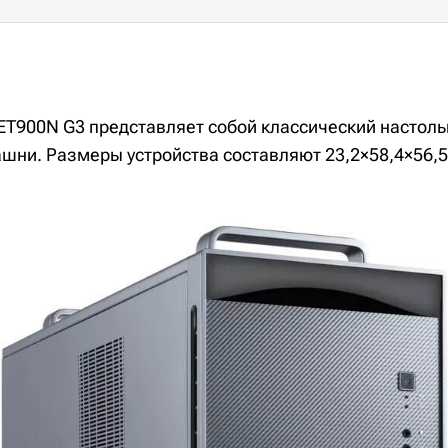
o ET900N G3 представляет собой классический настол
шни. Размеры устройства составляют 23,2×58,4×56,5