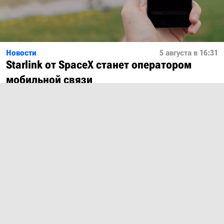
Новости
5 августа в 16:31
Starlink от SpaceX станет оператором
мобильной связи
Показать ещё
О проекте
Лицензия
Обратная связь
© 2012 – 2026 MobiDevices.com
Использование материалов без ссылки запрещено. Почта:
md@mobidevices.com