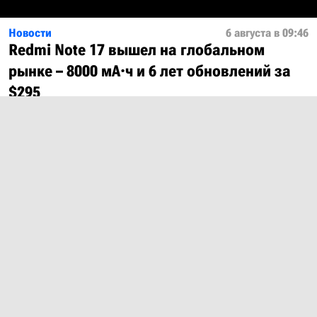
Новости
6 августа в 09:46
Redmi Note 17 вышел на глобальном
рынке – 8000 мА·ч и 6 лет обновлений за
$295
Показать ещё
О проекте
Лицензия
Обратная связь
© 2012 – 2026 MobiDevices.com
Использование материалов без ссылки запрещено. Почта:
md@mobidevices.com