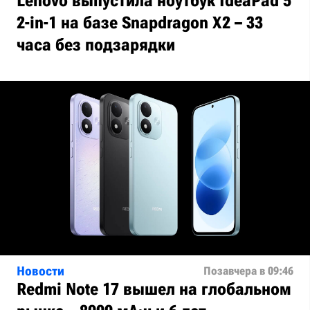
Lenovo выпустила ноутбук IdeaPad 5
2-in-1 на базе Snapdragon X2 – 33
часа без подзарядки
Новости
Позавчера в 09:46
Redmi Note 17 вышел на глобальном