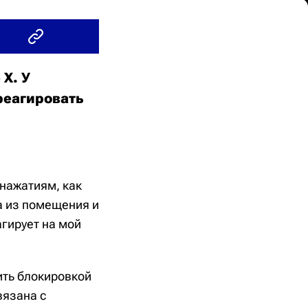
X. У
реагировать
 нажатиям, как
да из помещения и
агирует на мой
ить блокировкой
вязана с