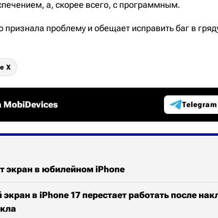
печением, а, скорее всего, с программным.
о признала проблему и обещает исправить баг в гря
e X
 MobiDevices
Telegram
т экран в юбилейном iPhone
экран в iPhone 17 перестает работать после на
екла