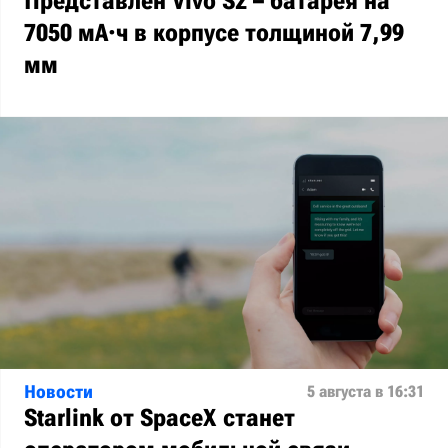
Представлен Vivo S2 – батарея на
7050 мА·ч в корпусе толщиной 7,99
мм
Новости
5 августа в 16:31
Starlink от SpaceX станет