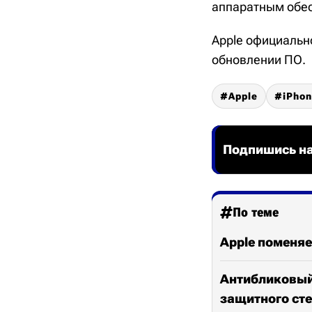
аппаратным обес
Apple официальн
обновлении ПО.
Apple
iPhon
Подпишись на
По теме
Apple поменяе
Антибликовый 
защитного ст