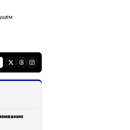
дущем
клеивания