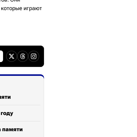
, которые играют
.
мяти
 году
а памяти