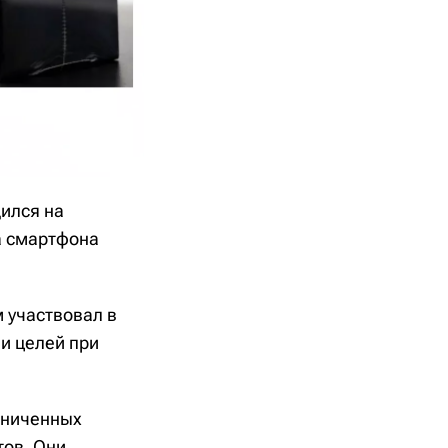
дился на
а смартфона
 участвовал в
и целей при
раниченных
тов. Они