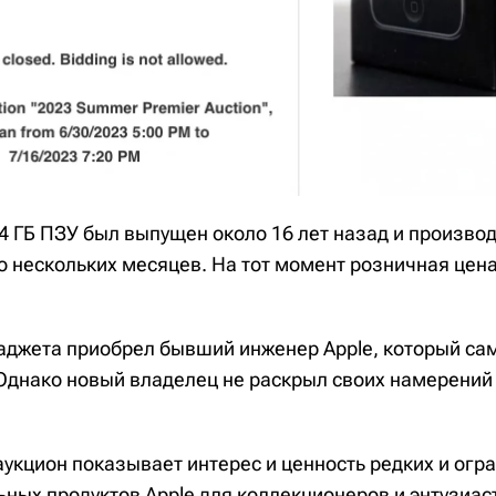
4 ГБ ПЗУ был выпущен около 16 лет назад и произво
о нескольких месяцев. На тот момент розничная цен
аджета приобрел бывший инженер Apple, который сам
 Однако новый владелец не раскрыл своих намерений 
аукцион показывает интерес и ценность редких и ог
ьных продуктов Apple для коллекционеров и энтузиас