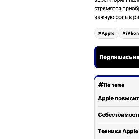
стремятся приоб
важную роль в ра
Apple
iPho
Подпишись на
По теме
Apple повысит
Себестоимость
Техника Apple