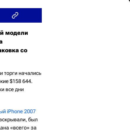
ой модели
а
аковка со
и торги начались
кие $158 644.
ки все дни
ый iPhone 2007
 вскрывали, был
дана «всего» за