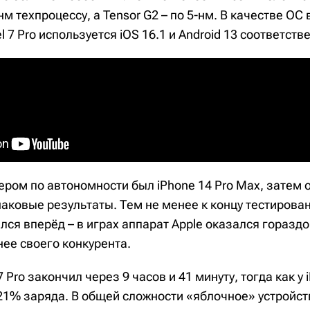
м техпроцессу, а Tensor G2 – по 5-нм. В качестве ОС в
l 7 Pro используется iOS 16.1 и Android 13 соответств
ером по автономности был iPhone 14 Pro Max, затем
ковые результаты. Тем не менее к концу тестирован
ся вперёд – в играх аппарат Apple оказался гораздо
ее своего конкурента.
 Pro закончил через 9 часов и 41 минуту, тогда как у 
21% заряда. В общей сложности «яблочное» устройст