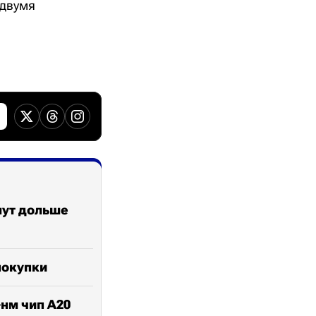
 двумя
нут дольше
покупки
-нм чип A20