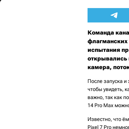
Команда кана
флагманских
испытания пр
открывались 
камера, пото
После запуска и
чтобы увидеть, к
важно, так как п
14 Pro Max можн
Известно, что ём
Pixel 7 Pro немн