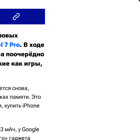
 новых
l 7 Pro
. В ходе
а поочерёдно
ие как игры,
ется снова,
ках памяти. Это
, купить iPhone
3 мАч, у Google
го» гаджета