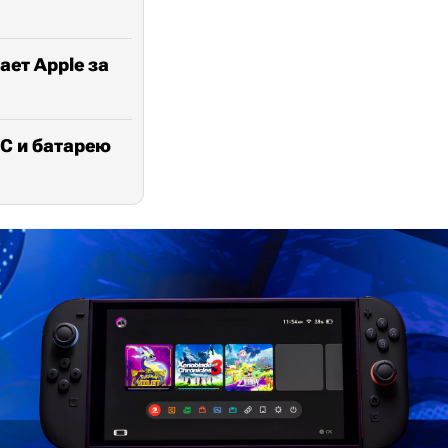
ает Apple за
oC и батарею