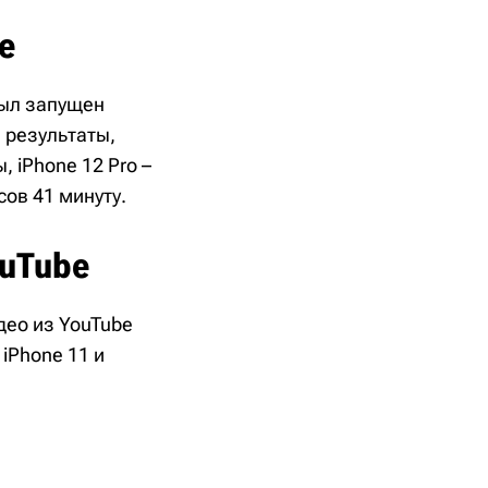
е
был запущен
 результаты,
, iPhone 12 Pro –
асов 41 минуту.
ouTube
део из YouTube
iPhone 11 и