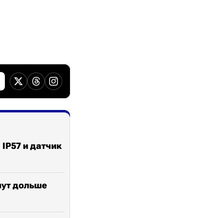
 IP57 и датчик
нут дольше