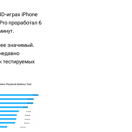
3D-играх iPhone
 Pro проработал 6
минут.
лее значимый.
 недавно
ок тестируемых