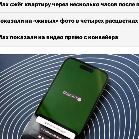
 Max сжёг квартиру через несколько часов после 
 показали на «живых» фото в четырех расцветках
 Max показали на видео прямо с конвейера