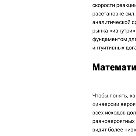
скорости реакци
расстановке сил
аналитической с
рынка «изнутри»
фундаментом для 
интуитивных дог
Математи
Чтобы понять, к
«инверсии вероя
всех исходов дол
равновероятных 
видят более низк