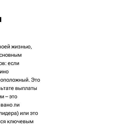
ы
воей жизнью,
Основным
ов: если
зино
воположный. Это
льтате выплаты
и – это
звано ли
идера) или это
ется ключевым