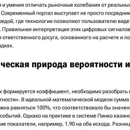
и и умения отличать рыночные колебания от реальны
. Современный портал выступает не просто посредни
редой, где технологии позволяют пользователю видет
. Правильная интерпретация этих цифровых сигналов
ответственного досуга, основанного на расчете и лог
адках.
ческая природа вероятности 
ак формируется коэффициент, необходимо разобрать 
тности». В идеальной математической модели сумма
жна равняться 100%, что соответствовало бы значен
событий. Однако на практике в системе Пинко казин
ие показатели, например, 1.90 на оба исхода. Разни