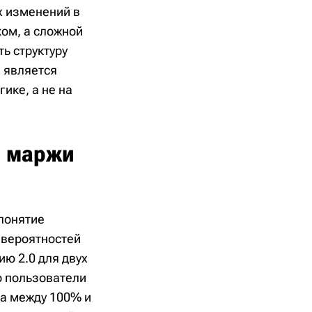
х изменений в
ком, а сложной
ь структуру
 является
ике, а не на
и маржи
понятие
 вероятностей
ию 2.0 для двух
о пользователи
ца между 100% и