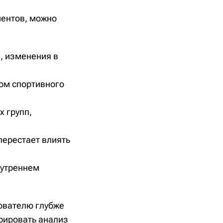
иентов, можно
, изменения в
ом спортивного
 групп,
перестает влиять
нутреннем
зователю глубже
урировать анализ