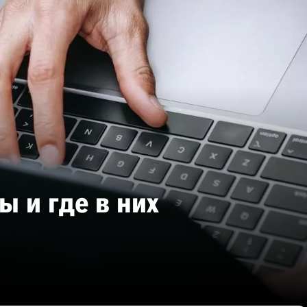
 и где в них