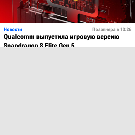
Новости
Позавчера в 13:26
Qualcomm выпустила игровую версию
Snapdragon 8 Elite Gen 5
Показать ещё
О проекте
Лицензия
Обратная связь
© 2012 – 2026 MobiDevices.com
Использование материалов без ссылки запрещено. Почта:
md@mobidevices.com