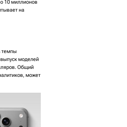
ло 10 миллионов
итывает на
ь темпы
 выпуск моделей
пляров. Общий
налитиков, может