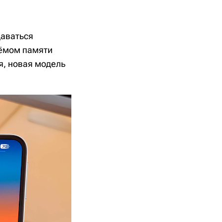
даваться
ъёмом памяти
я, новая модель