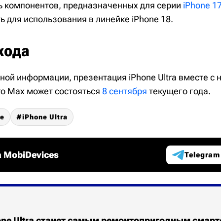
ть компонентов, предназначенных для серии
iPhone 1
 для использования в линейке iPhone 18.
хода
ной информации, презентация iPhone Ultra вместе с 
Pro Max может состояться
8 сентября
текущего года.
ne
iPhone Ultra
 MobiDevices
Telegram
one Ultra станет самым ремонтопригодным смар