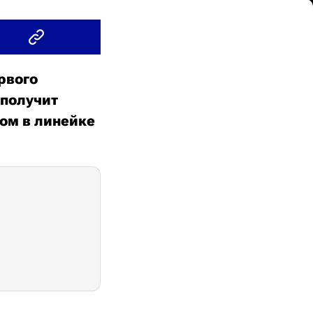
рвого
 получит
ом в линейке