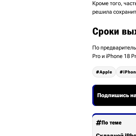
Кроме того, час
решила сохранить
Сроки вы
По предваритель
Pro и iPhone 18 
Apple
iPho
Подпишись на
По теме
Складной iPh