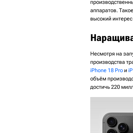
производственны
аппаратов. Тако
высокий интерес
Наращива
Несмотря на зап
производства тр
iPhone 18 Pro
и
i
объём производст
достичь 220 милл