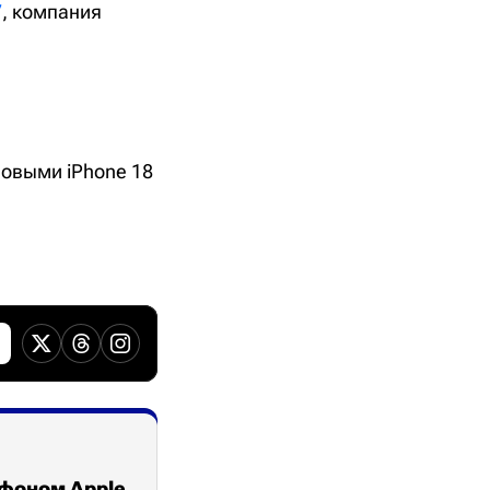
7
, компания
новыми iPhone 18
тфоном Apple