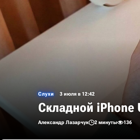
Слухи
3 июля в 12:42
Складной iPhone U
Александр Лазарчук
2 минуты
136