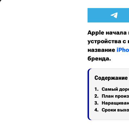
Apple начала
устройства с
название
iPho
бренда.
Содержание
Самый доро
План произ
Наращивани
Сроки вых